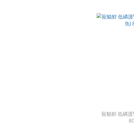
寵貓鮮 低磷護
80