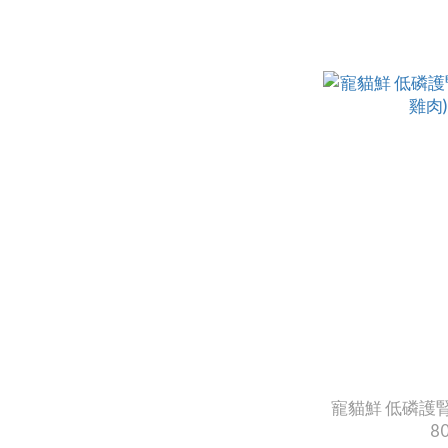
寵貓鮮 低磷護腎
80