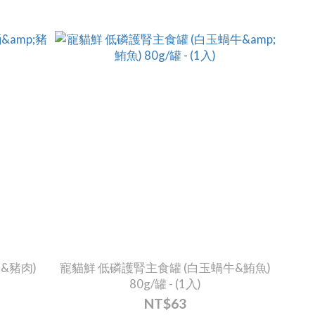
&豬肉)
寵貓鮮 低磷護腎主食罐 (白玉蝸牛&鮪魚)
80g/罐 - (1入)
NT$63