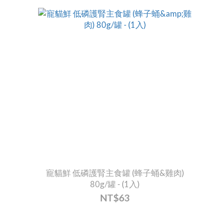
寵貓鮮 低磷護腎主食罐 (蜂子蛹&雞肉)
80g/罐 - (1入)
NT$63