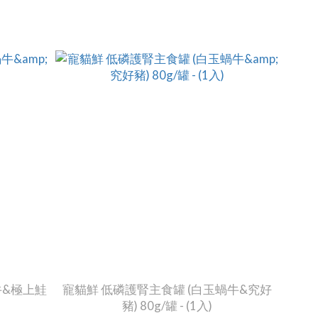
牛&極上鮭
寵貓鮮 低磷護腎主食罐 (白玉蝸牛&究好
豬) 80g/罐 - (1入)