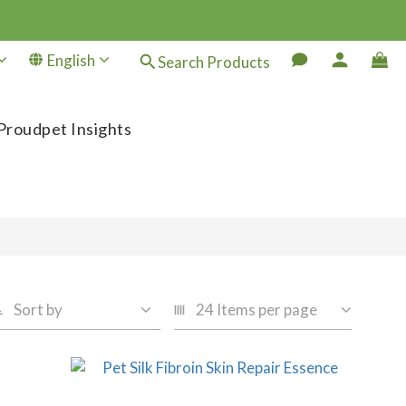
English
Search Products
Proudpet Insights
Sort by
24 Items per page