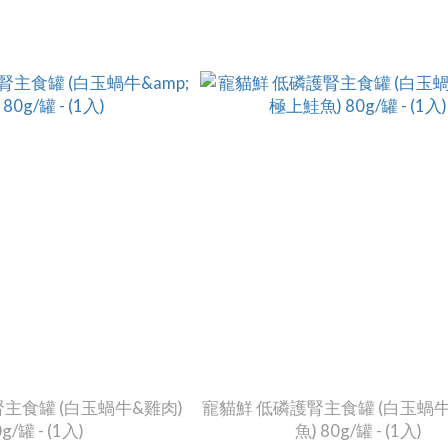
主食罐 (白玉蝸牛&雞肉)
寵貓鮮 低磷護腎主食罐 (白玉蝸
g/罐 - (1入)
魚) 80g/罐 - (1入)