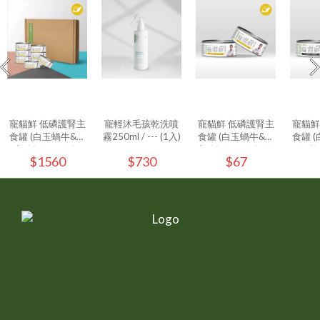
寵貓鮮 低磷護腎主
寵輕沐毛孩乾洗噴
寵貓鮮 低磷護腎主
寵貓鮮
食罐 (白玉蝸牛&極
霧250ml / --- (1入)
食罐 (白玉蝸牛&極
食罐 
上鮭魚) 80g/罐 -
上鮭魚) 80g/罐 - (1
好豬) 
$1560
$730
$67
24入/箱
入)