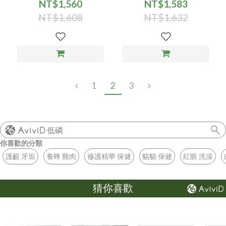
24入/箱
24入/箱
NT$1,560
NT$1,583
NT$1,608
NT$1,632
1
2
3
低磷
你喜歡的分類
護齦 牙垢
養蜂 雞肉
修護精華 保健
貓貓 保健
紅眼 洗澡
猜你喜歡