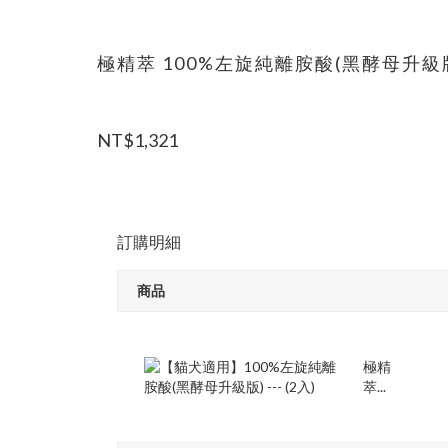
極精萃 100%左旋純離胺酸(黑酵母升級版) (
NT$1,321
訂購明細
商品
極精
萃...