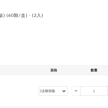
60顆/盒) - (2入)
規格
數量