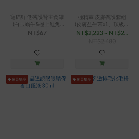
寵貓鮮 低磷護腎主食罐
極精萃 皮膚養護套組
(白玉蝸牛&極上鮭魚)
(皮膚益生菌x1、頂級專
80g/罐
利魚油x1)
NT$67
NT$2,223 ~ NT$2...
NT$2,480
會員獨享
會員獨享