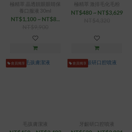
極精萃 晶透靚眼眼睛保
極精萃 激排毛化毛粉
養口服液 30ml
NT$480 ~ NT$3,629
NT$1,100 ~ NT$8...
NT$4,320
NT$9,900
會員獨享
會員獨享
毛孩膚潔液
牙齦研口腔噴液