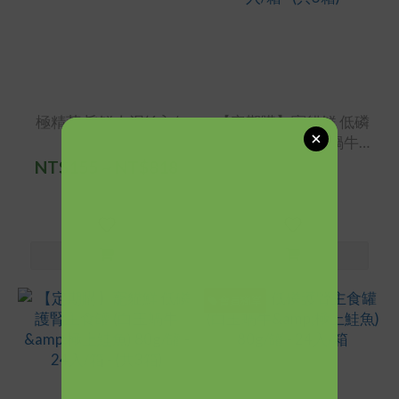
極精萃 旨鮮肉泥(6入/
【定期購】寵貓鮮 低磷
盒)
護腎主食罐 (白玉蝸牛&
究好豬) 80g/罐 - 24入/
NT$155 ~ NT$818
NT$4,896
箱 - (共3箱)
NT$930
會員獨享