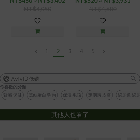
NT$450 ~ NT$3,402
NT$520 ~ NT$3,931
NT$4,050
NT$4,680
1
2
3
4
5
低磷
你喜歡的分類
腎臟 保健
蠶絲蛋白 狗狗
保濕 毛孩
定期購 皮膚
泌尿道 泌
其他人也看了