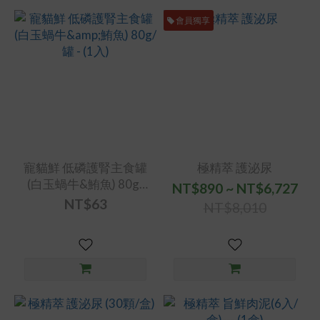
會員獨享
寵貓鮮 低磷護腎主食罐
極精萃 護泌尿
(白玉蝸牛&鮪魚) 80g/
NT$890 ~ NT$6,727
罐 - (1入)
NT$63
NT$8,010