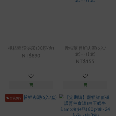
極精萃 護泌尿 (30顆/盒)
極精萃 旨鮮肉泥(6入/
盒)--- (1盒)
NT$890
NT$155
會員獨享