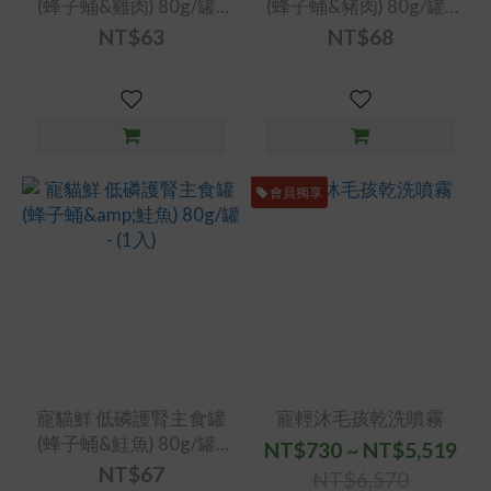
(蜂子蛹&雞肉) 80g/罐 -
(蜂子蛹&豬肉) 80g/罐 -
(1入)
(1入)
NT$63
NT$68
會員獨享
寵貓鮮 低磷護腎主食罐
寵輕沐毛孩乾洗噴霧
(蜂子蛹&鮭魚) 80g/罐 -
NT$730 ~ NT$5,519
(1入)
NT$67
NT$6,570