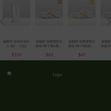
極精萃 旨鮮肉泥(6
寵貓鮮 低磷護腎主
寵貓鮮 低磷護腎主
寵貓鮮
入/盒)--- (1盒)
食罐 (蜂子蛹&雞肉)
食罐 (蜂子蛹&鮭魚)
食罐 (
80g/罐
80g/罐
80g
$155
$63
$67