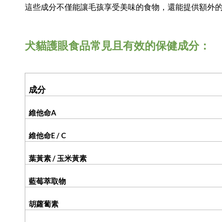
這些成分不僅能讓毛孩享受美味的食物，還能提供額外
犬貓護眼食品常見且有效的保健成分：
成分
維他命
A
維他命
E / C
葉黃素
/
玉米黃素
藍莓萃取物
胡蘿蔔素