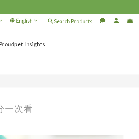
English
Search Products
Proudpet Insights
分一次看