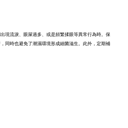
們出現流淚、眼屎過多、或是頻繁揉眼等異常行為時。保
睛，同時也避免了潮濕環境形成細菌滋生。此外，定期補