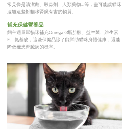
常見像是清潔劑、殺蟲劑、人類藥物…等，盡可能讓貓咪
遠離這些對貓咪腎臟有害的物質。
補充保健營養品
飼主適量幫貓咪補充Omega-3脂肪酸、益生菌、維生素
E、氨基酸，這些保健品除了能幫助貓咪身體健康，還能
降低罹患腎臟病的機率。