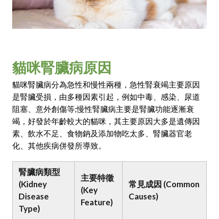
貓咪腎臟病原因
貓咪腎臟病分為急性和慢性兩種，急性腎衰竭主要原因
是腎臟受損，由多種因素引起，例如中毒、感染、尿道
阻塞、意外創傷等;慢性腎臟病主要是腎臟功能逐漸衰
竭，好發於年齡較大的貓咪，其主要原因大多是遺傳因
素、飲水不足、食物鈉及添加物吃太多、腎臟器官老
化、其他疾病併發所導致。
腎臟病類型
主要特徵
(Kidney
常見成因 (Common
(Key
Disease
Causes)
Feature)
Type)