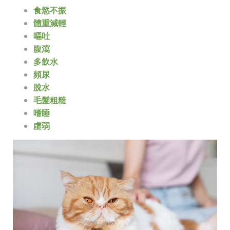
食慾不振
體重減輕
嘔吐
腹瀉
多飲水
頻尿
脫水
毛髮粗糙
嗜睡
虛弱