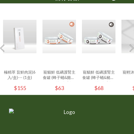
極精萃 旨鮮肉泥(6
寵貓鮮 低磷護腎主
寵貓鮮 低磷護腎主
寵輕
入/盒)--- (1盒)
食罐 (蜂子蛹&雞肉)
食罐 (蜂子蛹&豬肉)
80g/罐 - (1入)
80g/罐 - (1入)
$155
$63
$68