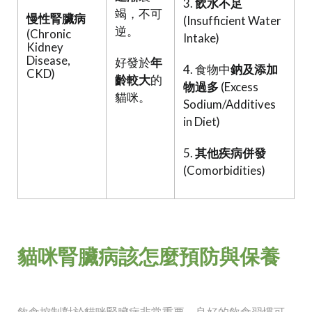
3.
飲水不足
竭，不可
慢性腎臟病
(Insufficient Water
逆。
(Chronic
Intake)
Kidney
Disease,
好發於
年
4. 食物中
鈉及添加
CKD)
齡較大
的
物過多
(Excess
貓咪。
Sodium/Additives
in Diet)
5.
其他疾病併發
(Comorbidities)
貓咪腎臟病該怎麼預防與保養
飲食控制對於貓咪腎臟病非常重要，良好的飲食習慣可