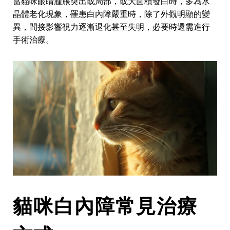
當貓咪眼睛腫脹突出或局部，或大面積發白時，多為水
晶體老化現象，罹患白內障嚴重時，除了外觀明顯的變
異，間接影響視力逐漸退化甚至失明，必要時還需進行
手術治療。
貓咪白內障常見治療