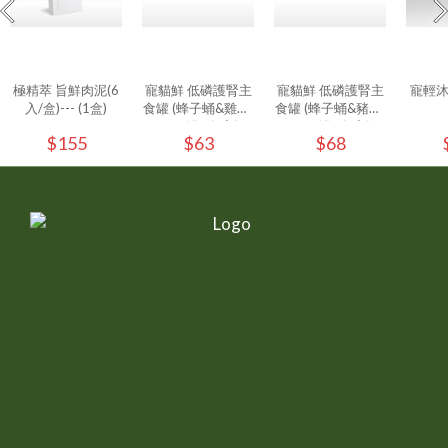
極精萃 旨鮮肉泥(6
寵貓鮮 低磷護腎主
寵貓鮮 低磷護腎主
寵輕
入/盒)--- (1盒)
食罐 (蜂子蛹&雞肉)
食罐 (蜂子蛹&豬肉)
80g/罐 - (1入)
80g/罐 - (1入)
$155
$63
$68