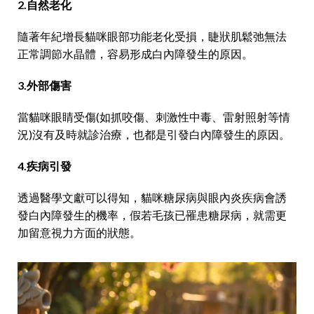
2.自然老化
隨著年紀增長貓咪眼部功能老化受損，睫狀肌鬆弛無法
正常調節水晶體，容易形成白內障發生的原因。
3.外部傷害
當貓咪眼睛受傷(如抓咬傷、刺激性中毒、雷射照射等情
況)沒有及時就診治療，也都是引發白內障發生的原因。
4.疾病引發
透過醫學文獻可以得知，貓咪糖尿病與眼內炎疾病會誘
發白內障發生的機率，假若毛孩已罹患糖尿病，就需更
加留意視力方面的狀態。