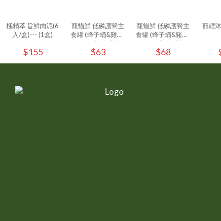
極精萃 旨鮮肉泥(6
寵貓鮮 低磷護腎主
寵貓鮮 低磷護腎主
寵輕
入/盒)--- (1盒)
食罐 (蜂子蛹&雞肉)
食罐 (蜂子蛹&豬肉)
80g/罐 - (1入)
80g/罐 - (1入)
$155
$63
$68