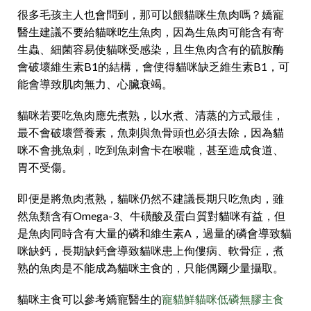
很多毛孩主人也會問到，那可以餵貓咪生魚肉嗎？嬌寵
醫生建議不要給貓咪吃生魚肉，因為生魚肉可能含有寄
生蟲、細菌容易使貓咪受感染，且生魚肉含有的硫胺酶
會破壞維生素B1的結構，會使得貓咪缺乏維生素B1，可
能會導致肌肉無力、心臟衰竭。
貓咪若要吃魚肉應先煮熟，以水煮、清蒸的方式最佳，
最不會破壞營養素，魚刺與魚骨頭也必須去除，因為貓
咪不會挑魚刺，吃到魚刺會卡在喉嚨，甚至造成食道、
胃不受傷。
即便是將魚肉煮熟，貓咪仍然不建議長期只吃魚肉，雖
然魚類含有Omega-3、牛磺酸及蛋白質對貓咪有益，但
是魚肉同時含有大量的磷和維生素A，過量的磷會導致貓
咪缺鈣，長期缺鈣會導致貓咪患上佝僂病、軟骨症，煮
熟的魚肉是不能成為貓咪主食的，只能偶爾少量攝取。
貓咪主食可以參考嬌寵醫生的
寵貓鮮貓咪低磷無膠主食