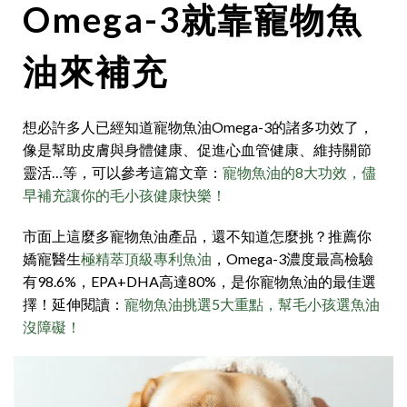
Omega-3就靠寵物魚
油來補充
想必許多人已經知道寵物魚油Omega-3的諸多功效了，
像是幫助皮膚與身體健康、促進心血管健康、維持關節
靈活…等，可以參考這篇文章：
寵物魚油的8大功效，儘
早補充讓你的毛小孩健康快樂！
市面上這麼多寵物魚油產品，還不知道怎麼挑？推薦你
嬌寵醫生
極精萃頂級專利魚油
，Omega-3濃度最高檢驗
有98.6%，EPA+DHA高達80%，是你寵物魚油的最佳選
擇！延伸閱讀：
寵物魚油挑選5大重點，幫毛小孩選魚油
沒障礙！