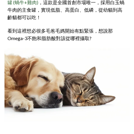
罐 (蝸牛+雞肉)
，這款是全國首創市場唯一，採用白玉蝸
牛肉的主食罐，實現低脂、高蛋白、低磷，從幼貓到高
齡貓都可以吃！
看到這裡想必很多毛爸毛媽開始有點緊張，想說那
Omega-3不飽和脂肪酸對該從哪裡攝取?