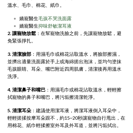
溫水、毛巾、棉花、紙巾。
嬌寵醫生
毛孩不哭洗面露
嬌寵醫生
抑味舒敏潔耳液
2. 讓寵物放鬆
：在幫寵物洗臉之前，先讓寵物放鬆，避
免緊張掙扎。
3. 清潔臉部
：用濕毛巾或棉花沾取溫水，將臉部擦濕，
並擠出適量洗面露於手上或海綿搓出泡沫，並均勻塗抹
毛孩眼睛、耳朵、嘴巴附近四周肌膚，清潔後再用溫水
洗淨。
4. 清潔鼻子和嘴巴
：用濕毛巾或棉花沾取溫水，輕輕擦
拭寵物的鼻子和嘴巴，將污垢擦清潔乾淨。
5. 清潔耳朵
：建議使用潔耳液，將潔耳液倒入耳朵中，
輕輕搓揉按摩耳朵跟不，約15~20秒讓寵物自行甩出，在
用棉花、紙巾輕揉擦室外耳及外耳道，並將污垢拭出。