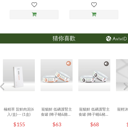
猜你喜歡
極精萃 旨鮮肉泥(6
寵貓鮮 低磷護腎主
寵貓鮮 低磷護腎主
寵輕
入/盒)--- (1盒)
食罐 (蜂子蛹&雞肉)
食罐 (蜂子蛹&豬肉)
80g/罐 - (1入)
80g/罐 - (1入)
$155
$63
$68