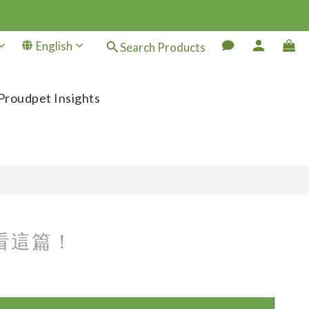
English
Search Products
Proudpet Insights
看這篇！