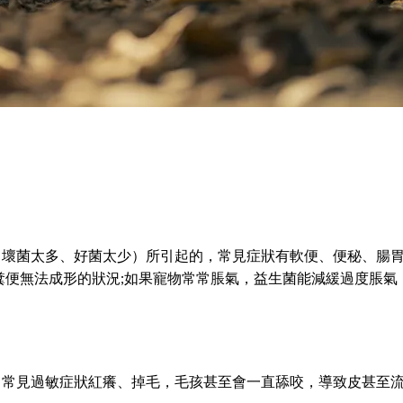
（壞菌太多、好菌太少）所引起的，常見症狀有軟便、便秘、腸胃
糞便無法成形的狀況;如果寵物常常脹氣，益生菌能減緩過度脹
，常見過敏症狀紅癢、掉毛，毛孩甚至會一直舔咬，導致皮甚至