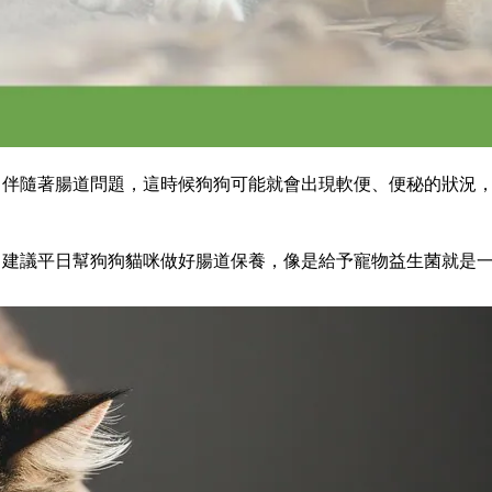
常伴隨著腸道問題，這時候狗狗可能就會出現軟便、便秘的狀況
！建議平日幫狗狗貓咪做好腸道保養，像是給予寵物益生菌就是