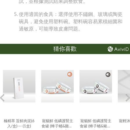
試，並根據測試結果調整飲食。
使用適當的食具：選擇使用不鏽鋼、玻璃或陶瓷
碗具，避免使用塑料碗。塑料碗容易累積細菌和
過敏原，可能導致皮膚問題。
猜你喜歡
極精萃 旨鮮肉泥(6
寵貓鮮 低磷護腎主
寵貓鮮 低磷護腎主
寵輕
入/盒)--- (1盒)
食罐 (蜂子蛹&雞肉)
食罐 (蜂子蛹&豬肉)