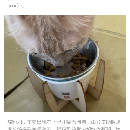
acne)])。
貓粉刺，主要出現在下巴和嘴巴周圍，由於皮脂腺過
度分泌導致毛囊阻塞。貓粉刺的形成和飲食有關，因