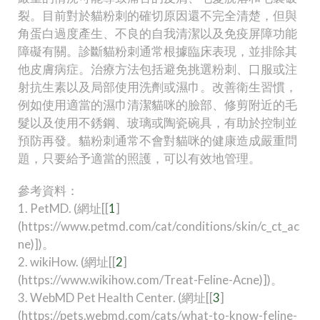
裂。目前對於貓粉刺的確切原因還不完全清楚，但與
角蛋白過度產生、不良的自我清潔以及免疫屏障功能
障礙有關。診斷貓粉刺通常根據臨床表現，並排除其
他皮膚病症。治療方法包括避免挑選粉刺、口服或注
射抗生素以及局部使用洗劑或濕巾。改善衛生習慣，
例如使用適當的濕巾清潔貓咪的臉部、修剪附近的毛
髮以及使用不銹鋼、玻璃或陶瓷碗具，有助於控制並
預防再發。貓粉刺通常不會對貓咪的健康造成嚴重問
題，只要給予適當的照護，可以有效地管理。
參考資料：
1. PetMD. (網址[[
1
]
(https://www.petmd.com/cat/conditions/skin/c_ct_ac
ne)])。
2. wikiHow. (網址[[
2
]
(https://www.wikihow.com/Treat-Feline-Acne)])。
3. WebMD Pet Health Center. (網址[[
3
]
(https://pets.webmd.com/cats/what-to-know-feline-