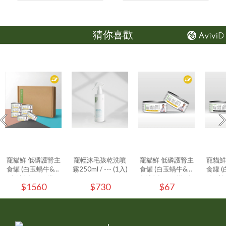
猜你喜歡
寵貓鮮 低磷護腎主
寵輕沐毛孩乾洗噴
寵貓鮮 低磷護腎主
寵貓鮮
食罐 (白玉蝸牛&極
霧250ml / --- (1入)
食罐 (白玉蝸牛&極
食罐 
上鮭魚) 80g/罐 -
上鮭魚) 80g/罐 - (1
好豬) 
$1560
$730
$67
24入/箱
入)