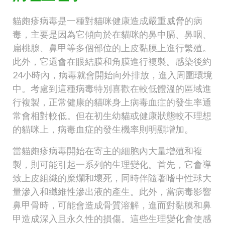
貓皰疹病毒是一種對貓咪健康造成嚴重威脅的病
毒，主要是因為它傾向於在貓咪的鼻中膈、鼻咽、
扁桃腺、鼻甲等多個部位的上皮黏膜上進行繁殖。
此外，它還會在眼結膜和角膜進行複製。感染後約
24小時內，病毒就會開始向外排放，進入周圍環境
中。考慮到這種病毒特別喜歡在較低體溫的區域進
行複製，正常健康的貓咪身上病毒血症的發生率通
常會相對較低。但在初生幼貓或健康狀態較不理想
的貓咪上，病毒血症的發生機率則明顯增加。
當貓皰疹病毒開始在寄主的細胞內大量增殖和複
製，則可能引起一系列的生理變化。首先，它會導
致上皮組織的糜爛和壞死，同時伴隨著嗜中性球大
量滲入和纖維性滲出液的產生。此外，當病毒影響
鼻甲骨時，可能會造成骨質溶解，進而對黏膜和鼻
甲造成深入且永久性的損傷。這些生理變化會使感