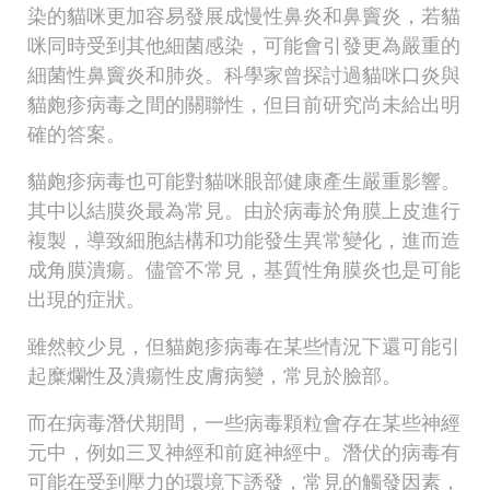
染的貓咪更加容易發展成慢性鼻炎和鼻竇炎，若貓
咪同時受到其他細菌感染，可能會引發更為嚴重的
細菌性鼻竇炎和肺炎。科學家曾探討過貓咪口炎與
貓皰疹病毒之間的關聯性，但目前研究尚未給出明
確的答案。
貓皰疹病毒也可能對貓咪眼部健康產生嚴重影響。
其中以結膜炎最為常見。由於病毒於角膜上皮進行
複製，導致細胞結構和功能發生異常變化，進而造
成角膜潰瘍。儘管不常見，基質性角膜炎也是可能
出現的症狀。
雖然較少見，但貓皰疹病毒在某些情況下還可能引
起糜爛性及潰瘍性皮膚病變，常見於臉部。
而在病毒潛伏期間，一些病毒顆粒會存在某些神經
元中，例如三叉神經和前庭神經中。潛伏的病毒有
可能在受到壓力的環境下誘發，常見的觸發因素，