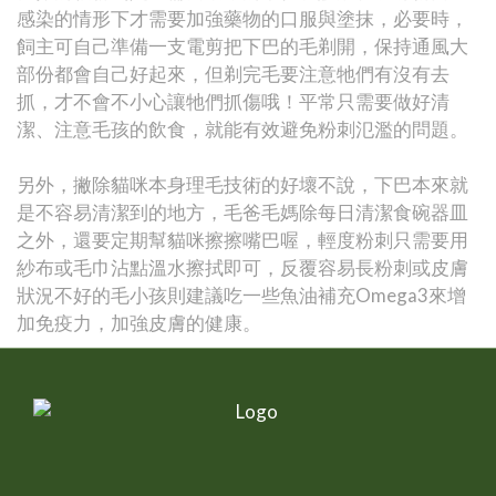
感染的情形下才需要加強藥物的口服與塗抹，必要時，
飼主可自己準備一支電剪把下巴的毛剃開，保持通風大
部份都會自己好起來，但剃完毛要注意牠們有沒有去
抓，才不會不小心讓牠們抓傷哦！平常只需要做好清
潔、注意毛孩的飲食，就能有效避免粉刺氾濫的問題。
另外，撇除貓咪本身理毛技術的好壞不說，下巴本來就
是不容易清潔到的地方，毛爸毛媽除每日清潔食碗器皿
之外，還要定期幫貓咪擦擦嘴巴喔，輕度粉刺只需要用
紗布或毛巾沾點溫水擦拭即可，反覆容易長粉刺或皮膚
狀況不好的毛小孩則建議吃一些魚油補充Omega3來增
加免疫力，加強皮膚的健康。