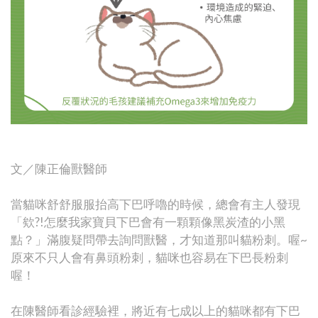
文／陳正倫獸醫師
當貓咪舒舒服服抬高下巴呼嚕的時候，總會有主人發現
「欸?!怎麼我家寶貝下巴會有一顆顆像黑炭渣的小黑
點？」滿腹疑問帶去詢問獸醫，才知道那叫貓粉刺。喔~
原來不只人會有鼻頭粉刺，貓咪也容易在下巴長粉刺
喔！
在陳醫師看診經驗裡，將近有七成以上的貓咪都有下巴