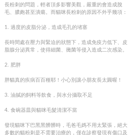
長粉刺的問題，輕者頂多影響美觀，嚴重的會造成脫
毛、膿皰甚至潰瘍。而貓咪長粉刺的原因不外乎幾項：
1. 過度的皮脂分泌，造成毛孔的堵塞
長時間處在壓力與緊迫的狀態下，造成免疫力低下、皮
脂腺分泌異常，使得細菌、黴菌等侵入造成二次感染。
2. 肥胖
胖貓真的疾病百百種耶！小心別讓小朋友長太圓喔！
3. 油膩的飼料等飲食，與水分攝取不足
4. 食碗器皿與貓咪毛髮清潔不當
發現貓咪下巴黑黑髒髒時，毛爸毛媽不用太緊張，絕大
多數的貓粉刺是不需要治療的，僅在診察發現有傷口及