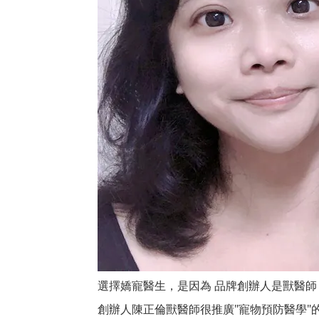
品牌創辦人是獸醫師
選擇嬌寵醫生，是因為
創辦人陳正倫獸醫師很推廣"寵物預防醫學"