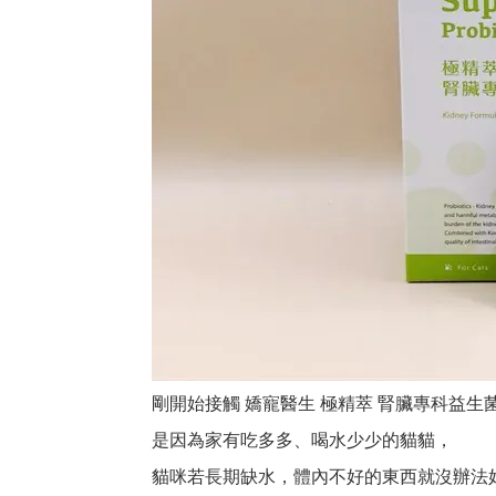
剛開始接觸 嬌寵醫生 極精萃 腎臟專科益生菌
是因為家有吃多多、喝水少少的貓貓，
貓咪若長期缺水，體內不好的東西就沒辦法