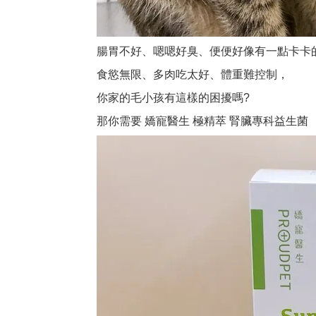
腸胃不好、嗯嗯好臭、
便便好像有一點卡卡
食慾無限、多肉吃太好、體重難控制，
你家的毛小孩有這樣的困擾嗎?
那你需要 嬌寵醫生 極精萃 腎臟專科益生菌 