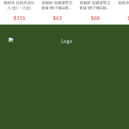
極精萃 旨鮮肉泥(6
寵貓鮮 低磷護腎主
寵貓鮮 低磷護腎主
寵輕
入/盒)--- (1盒)
食罐 (蜂子蛹&雞肉)
食罐 (蜂子蛹&豬肉)
80g/罐 - (1入)
80g/罐 - (1入)
$155
$63
$68