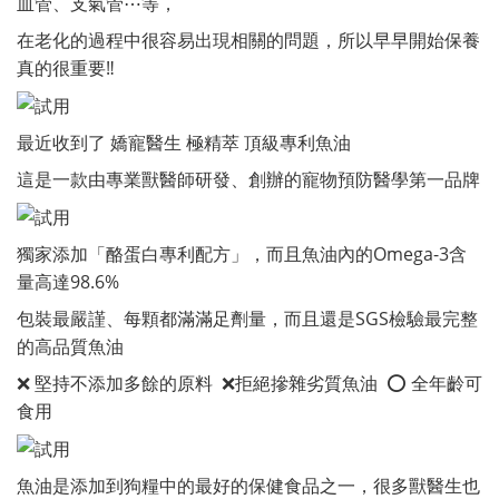
血管、支氣管⋯等，
在老化的過程中很容易出現相關的問題，所以早早開始保養
真的很重要‼️
最近收到了 嬌寵醫生 極精萃 頂級專利魚油
這是一款由專業獸醫師研發、創辦的寵物預防醫學第一品牌
獨家添加「酪蛋白專利配方」，而且魚油內的Omega-3含
量高達98.6%
包裝最嚴謹、每顆都滿滿足劑量，而且還是SGS檢驗最完整
的高品質魚油
❌ 堅持不添加多餘的原料 ❌拒絕摻雜劣質魚油 ⭕️ 全年齡可
食用
魚油是添加到狗糧中的最好的保健食品之一，很多獸醫生也