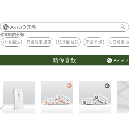
牙垢
你喜歡的分類
排便 腸道
晶透靚眼 護眼
胺基酸 紅眼
牙垢 竹炭
法國餐廳 
猜你喜歡