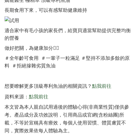
嬌寵醫生 極精萃 頂級專利魚油
長期食用下來，可以有感幫助健康維持
適合家中有毛小孩的家長們，給寶貝適當幫助提供完整均衡
的營養
做好把關，為健康加分👍🏻
＃全年齡可食用 ＃一輩子一粒滿足 ＃堅持不添加多餘的原
料 ＃拒絕摻雜劣質魚油
想要瞭解更多頂級專利魚油的相關資訊？
點我前往
資料來源：
點我前往
本文皆為本人親自試用過後的體驗心得(非商業性質)僅供參
考。產品成分及功效說明，引用商品或官網(含粉絲團)所
載，不等於宣稱具有療效，每個人使用習慣、體質膚質不
同，實際效果依每人體驗為主。