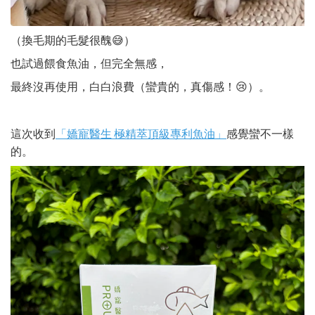
（換毛期的毛髮很醜😅）
也試過餵食魚油，但完全無感，
最終沒再使用，白白浪費（蠻貴的，真傷感！😢）。
這次收到
感覺蠻不一樣
「嬌寵醫生 極精萃頂級專利魚油」
的。