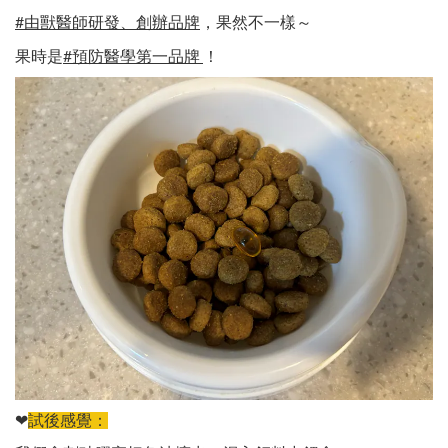
，果然不一樣～
#由獸醫師研發、創辦品牌
果時是
！
#預防醫學第一品牌
❤
試後感覺：