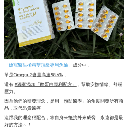
成分中，
「嬌寵醫生極精萃頂級專利魚油」
單是
，
Omega-3含量高達98.6%
還有
，幫助安撫情緒、舒緩
#獨家添加「酪蛋白專利配方」
壓力。
因為他們的研發理念，是用「預防醫學」的角度開發所有商
品，取代昂貴醫療
這跟我的理念很配合，靠自身來抵抗外來威脅，永遠都是最
好的方法～！