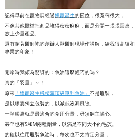
記得早前在寵物展經過
的攤位，很寬闊很大，
嬌寵醫生
不像其他攤檔把商品堆得密密麻麻，而是分開一張張圓桌，
放上少量產品。
還有穿著醫師袍的創辦人獸醫師現場作講解，給我很高級和
專業的印象！
開箱時我頗為驚訝的：魚油這麼輕巧的嗎？
真的「羽量」～！
原來
不是瓶裝，
「嬌寵醫生極精萃頂級專利魚油」
是以膠囊獨立包裝的，以減低液漏風險。
一顆膠囊就是最適合的食用分量，毋須飼主操心。
甚至也有S和M兩種劑量，以滿足不同大小的毛孩。
的確以往用瓶裝魚油時，每次也不太肯定分量，