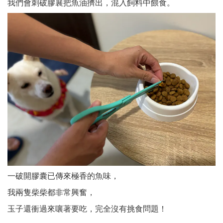
我們會刺破膠襄把魚油擠出，混入飼料中餵食。
一破開膠囊已傳來極香的魚味，
我兩隻柴柴都非常興奮，
玉子還衝過來嚷著要吃，完全沒有挑食問題！