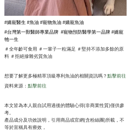
#嬌寵醫生
#魚油 #寵物魚油 #嬌寵魚油
#台灣第一獸醫師專業品牌 #寵物預防醫學第一品牌
#嬌寵
牠一生
＃全年齡可食用 ＃一輩子一粒滿足 ＃堅持不添加多餘的原
料 ＃拒絕摻雜劣質魚油
想要了解更多極精萃頂級專利魚油
點擊前往
的相關資訊嗎
？
資料來源：
點擊前往
本文皆為本人親自試用過後的體驗心得(非商業性質)僅供參
考。
產品成分及功效說明，引用商品或官網(含粉絲團)所載，不
等於宣稱具有療效，