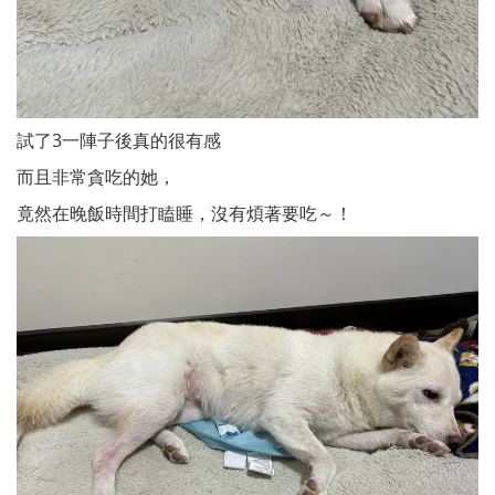
試了3一陣子後真的很有感
而且非常貪吃的她，
竟然在晚飯時間打瞌睡，沒有煩著要吃～！