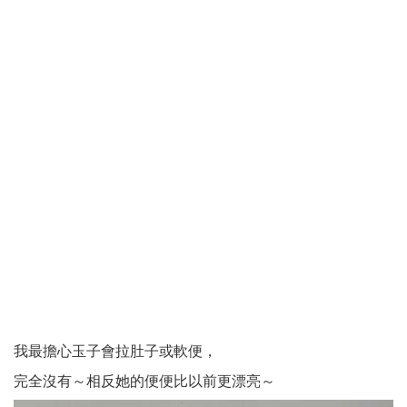
我最擔心玉子會拉肚子或軟便，
完全沒有～相反她的便便比以前更漂亮～