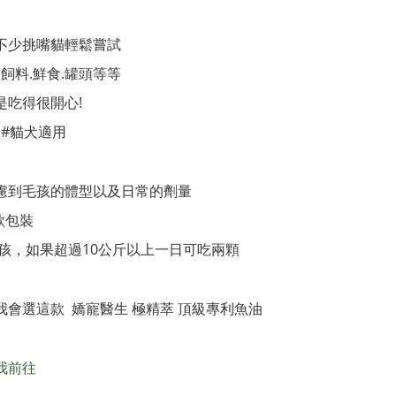
不少挑嘴貓輕鬆嘗試
飼料.鮮食.罐頭等等
吃得很開心!
 #貓犬適用
考慮到毛孩的體型以及日常的劑量
兩款包裝
毛孩，如果超過10公斤以上一日可吃兩顆
會選這款 嬌寵醫生 極精萃 頂級專利魚油
我前往