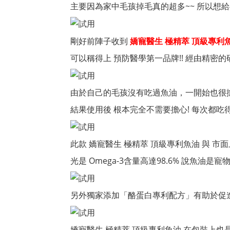
主要因為家中毛孩掉毛真的超多~~ 所以想
剛好前陣子收到
嬌寵醫生 極精萃 頂級專利
可以稱得上 預防醫學第一品牌!! 經由精
由於自己的毛孩沒有吃過魚油，一開始也很
結果使用後 根本完全不需要擔心! 每次都吃
此款 嬌寵醫生 極精萃 頂級專利魚油 與 
光是 Omega-3含量高達98.6% 說魚油
另外獨家添加「酪蛋白專利配方」有助於促
嬌寵醫生 極精萃 頂級專利魚油 在包裝上也