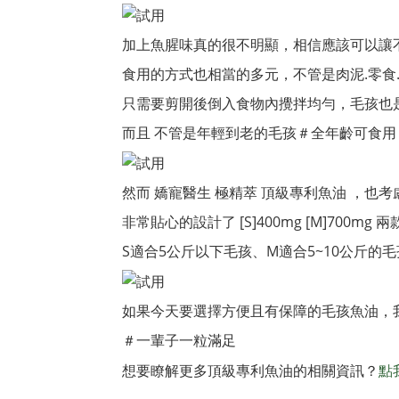
加上魚腥味真的很不明顯，相信應該可以讓
食用的方式也相當的多元，不管是肉泥.零食.
只需要剪開後倒入食物內攪拌均勻，毛孩也是
而且 不管是年輕到老的毛孩＃全年齡可食用
然而 嬌寵醫生 極精萃 頂級專利魚油 ，也
非常貼心的設計了 [S]400mg [M]700mg 
S適合5公斤以下毛孩、M適合5~10公斤的
如果今天要選擇方便且有保障的毛孩魚油，我
＃一輩子一粒滿足
想要瞭解更多頂級專利魚油的相關資訊？
點