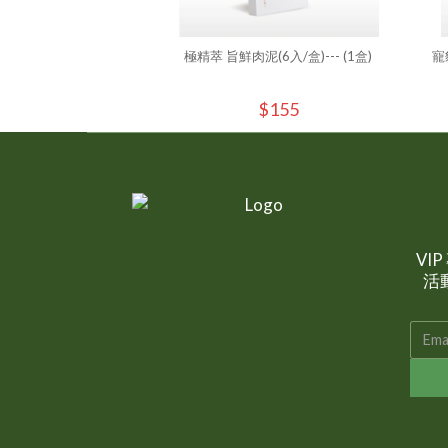
極精萃 旨鮮肉泥(6入/盒)--- (1盒)
寵
$155
VI
活