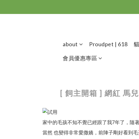
about
Proudpet | 618
會員優惠專區
[ 飼主開箱 ] 網
家中的毛孩不知不覺已經跟了我7年了，隨著
當然 也變得非常愛撒嬌，前陣子剛好看到毛