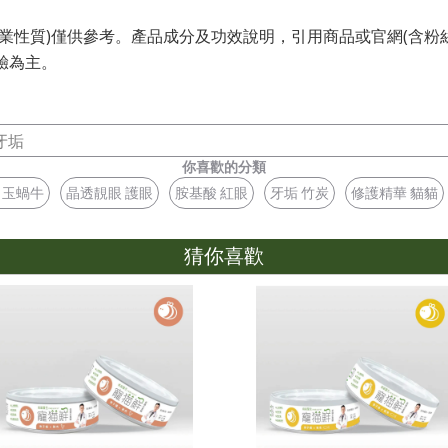
業性質)僅供參考。產品成分及功效說明，引用商品或官網(含粉
驗為主。
牙垢
你喜歡的分類
白玉蝸牛
晶透靚眼 護眼
胺基酸 紅眼
牙垢 竹炭
修護精華 貓貓
猜你喜歡