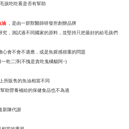
給毛孩吃吃看是否有幫助
，是由一群獸醫師研發所創辦品牌
魚油
密的研究，測試過不同國家的原料，並堅持只把最好的給毛孩們
擔心會不會不適應，或是魚腥感很重的問題
得一乾二淨(不愧是貪吃鬼橘貓阿~)
市面上所販售的魚油相當不同
是寵物幫助營養補給的保健食品也不為過
進新陳代謝
是相當的重視