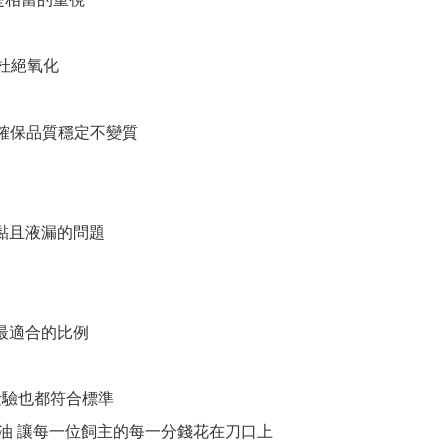
地杜絕氧化
能確保品質穩定不變質
黏且液漏的問題
最適合的比例
檢驗也都符合標準
油 讓每一位飼主的每一分錢花在刀口上