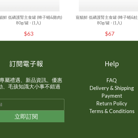
貓鮮 低磷護腎主食罐 (蜂子蛹&雞肉)
寵貓鮮 低磷護腎主食罐 (蜂子蛹&鮭
80g/罐 - (1入)
80g/罐 - (1入)
$63
$67
訂閱電子報
Help
P 專屬禮遇、新品資訊、優惠
FAQ
動、毛孩知識大小事不錯過
Delivery & Shipping
Payment
Return Policy
Terms & Conditions
立即訂閱