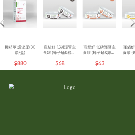
極精萃 護泌尿(30
寵貓鮮 低磷護腎主
寵貓鮮 低磷護腎主
寵貓鮮
顆/盒)
食罐 (蜂子蛹&豬肉)
食罐 (蜂子蛹&雞肉)
食罐 (
80g/罐
80g/罐 - (1入)
80g
$880
$68
$63