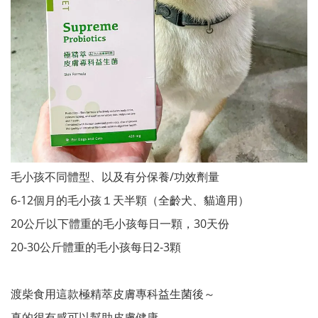
毛小孩不同體型、以及有分保養/功效劑量
6-12個月的毛小孩１天半顆（全齡犬、貓適用）
20公斤以下體重的毛小孩每日一顆，30天份
20-30公斤體重的毛小孩每日2-3顆
渡柴食用這款極精萃皮膚專科益生菌後～
真的很有感可以幫助皮膚健康