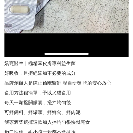
嬌寵醫生｜極精萃皮膚專科益生菌
好吸收，且拒絕添加不必要的成分
品牌創辦人是陳正倫獸醫師 親自研發 吃的安心放心
食用方法很簡單，予以犬貓食用
每天一顆撥開膠囊，攪拌均勻後
可拌飼料、拌罐頭、拌鮮食、拌肉泥
我家渡柴選擇這款加入拌均勻很快就完食
適口性佳，毛小孩一般都不會抗拒