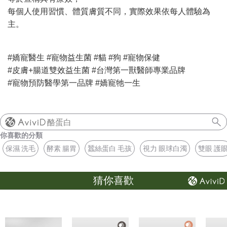
每個人使用習慣、體質膚質不同，實際效果依每人體驗為
主。
#嬌寵醫生 #寵物益生菌 #貓 #狗 #寵物保健
#皮膚+腸道雙效益生菌 #台灣第一獸醫師專業品牌
#寵物預防醫學第一品牌
#嬌寵牠一生
酪蛋白
你喜歡的分類
保濕 洗毛
酵素 腸胃
蠶絲蛋白 毛孩
視力 眼球白濁
雙眼 護
猜你喜歡