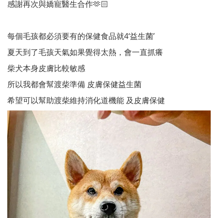
感謝再次與嬌寵醫生合作🫶🏻
每個毛孩都必須要有的保健食品就4‘益生菌’
夏天到了毛孩天氣如果覺得太熱，會一直抓癢
柴犬本身皮膚比較敏感
所以我都會幫渡柴準備 皮膚保健益生菌
希望可以幫助渡柴維持消化道機能 及皮膚保健