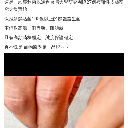
這是一款專利菌株通過台灣大學研究團隊27例複雜性皮膚研
究犬隻實驗
保證新鮮活菌100億以上的超強益生菌
不但耐高溫、耐胃酸、耐膽鹼
且有高頻菌株鑑定，純度保證穩定
真不愧是 寵物醫學第一品牌～～