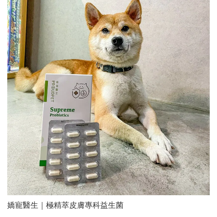
嬌寵醫生｜極精萃皮膚專科益生菌