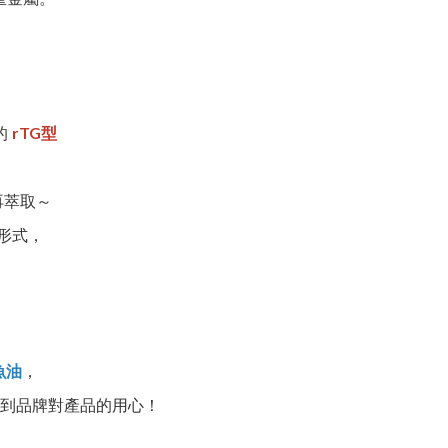
rTG型
的
再萃取～
 形式，
，
魚油
到品牌對產品的用心！