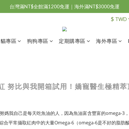
台灣滿NT$全館滿1200免運｜海外滿NT$3000免運
會員優惠專區由此進
$
TWD
台灣滿NT$全館滿1200免運｜海外滿NT$3000免運
貓貓專區
狗狗專區
定期購專區
海外專區
] 網紅 努比與我開箱試用！嬌寵醫生極精
努媽我自己是每天吃魚油的人，因為魚油富含豐富的omega-3
綜合平常攝取紅肉中的大量Omega-6（omega-6是不好的脂肪