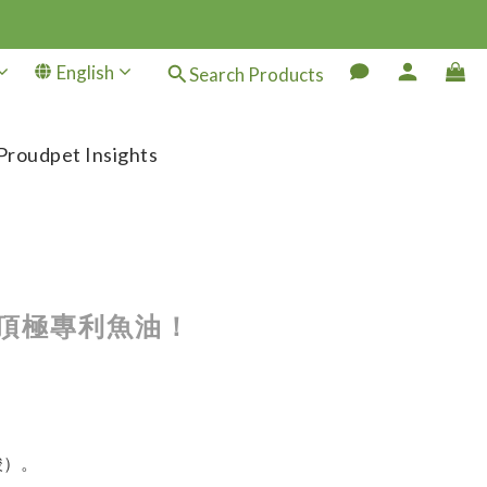
English
Search Products
Proudpet Insights
萃頂極專利魚油！
，
酸）。