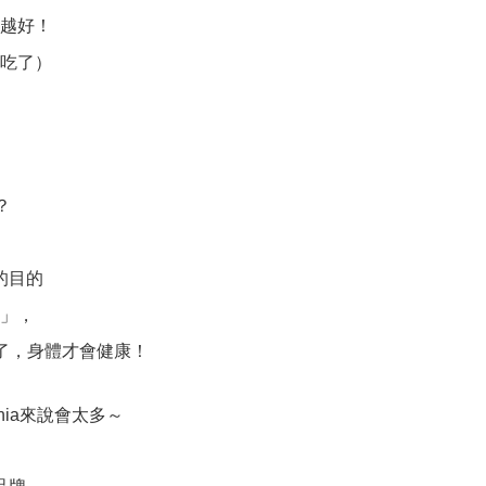
越好！
吃了）
？
的目的
」，
了，身體才會健康！
ia來說會太多～