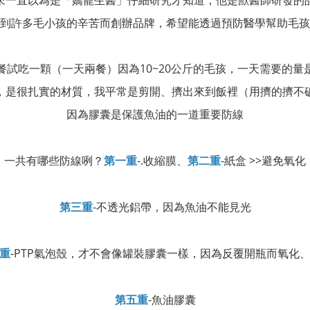
來一直以為是「嬌寵生醫」仔細研究才知道，他是獸醫師研發的
到許多毛小孩的辛苦而創辦品牌，希望能透過預防醫學幫助毛孩
餐試吃一顆（一天兩餐）因為10~20公斤的毛孩，一天需要的量
，是很扎實的材質，我平常是剪開、擠出來到飯裡（用擠的擠不
因為膠囊是保護魚油的一道重要防線
一共有哪些防線咧？
-.收縮膜、
-紙盒 >>避免氧化
第一重
第二重
-不透光鋁帶，因為魚油不能見光
第三重
-PTP氣泡殼，才不會像罐裝膠囊一樣，因為反覆開瓶而氧化
重
-魚油膠囊
第五重