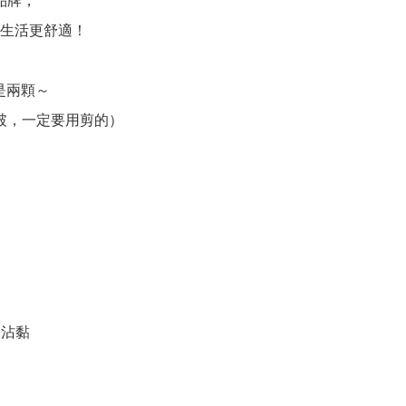
品牌，
生活更舒適！
是兩顆～
破，一定要用剪的）
、沾黏