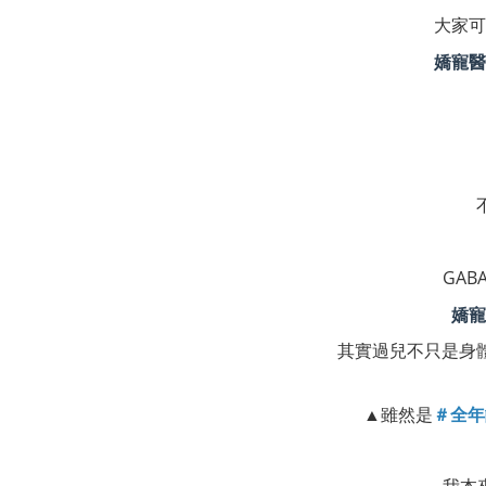
大家可
嬌寵醫
GA
嬌寵
其實過兒不只是身
＃全年
▲雖然是