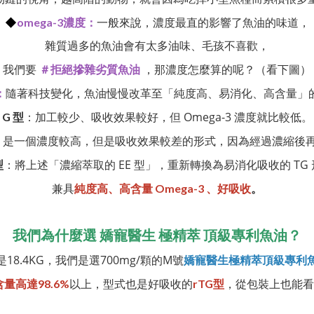
◆
omega-3濃度：
一般來說，濃度最直的影響了魚油的味道，
雜質過多的魚油會有太多油味、毛孩不喜歡，
，
＃
我們要
拒絕摻雜劣質魚油
那濃度怎麼算的呢？（看下圖）
：
隨著科技變化，魚油慢慢改革至「純度高、易消化、高含量」
：加工較少、吸收效果較好，但 Omega-3 濃度就比較低。
G
型
：是一個濃度較高，但是吸收效果較差的形式，因為經過濃縮後
：將上述「濃縮萃取的 EE 型」，重新轉換為易消化吸收的 TG
型
兼具
純度
高
、高含量
O
mega-3
、好
吸收
。
我們為什麼選 嬌寵醫生 極精萃 頂級專利魚油？
18.4KG，我們是選700mg/顆的M號
嬌寵醫生極精萃頂級專利
以上，型式也是好吸收的
，從包裝上也能看
含量高達98.6%
rTG型