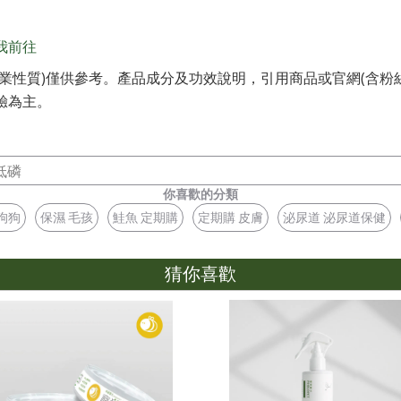
我前往
業性質)僅供參考。產品成分及功效說明，引用商品或官網(含粉
驗為主。
低磷
你喜歡的分類
狗狗
保濕 毛孩
鮭魚 定期購
定期購 皮膚
泌尿道 泌尿道保健
猜你喜歡