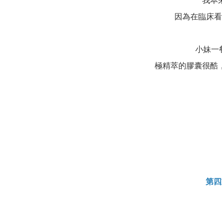
我本
因為在臨床看
小妹一
極精萃的膠囊很酷
第四