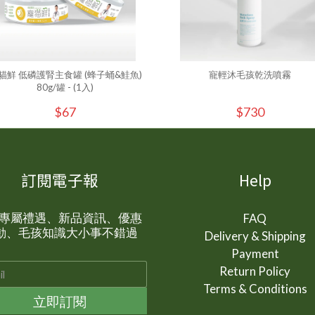
貓鮮 低磷護腎主食罐 (蜂子蛹&鮭魚)
寵輕沐毛孩乾洗噴霧
80g/罐 - (1入)
$67
$730
訂閱電子報
Help
P 專屬禮遇、新品資訊、優惠
FAQ
動、毛孩知識大小事不錯過
Delivery & Shipping
Payment
Return Policy
Terms & Conditions
立即訂閱