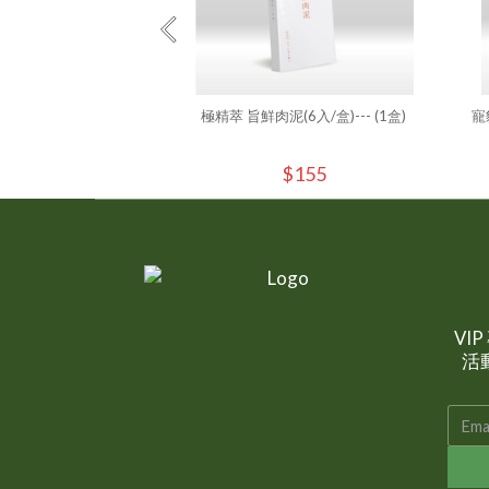
極精萃 旨鮮肉泥(6入/盒)--- (1盒)
寵
$155
VI
活