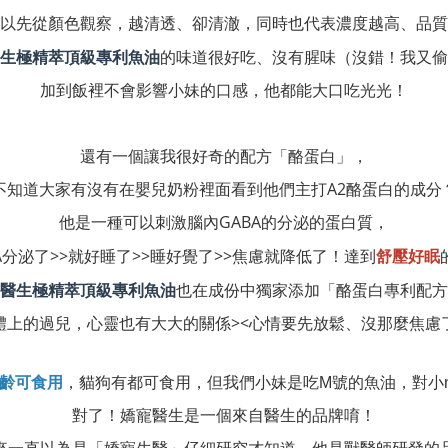
以先從顏色觀察，越清透、卻清澈，同時也代表濃度越高、品質
的味道很好吃、沒有腥味（沒錯！我又偷
生極精萃頂級專利魚油
加到飯裡不會影響小妹的口感，他都能大口吃光光！
還有一個讓我很好奇的配方「酪蛋白」，
不知道大家有沒有在嬰兒奶粉裡面看到他們主打A2酪蛋白的成分
他是一種可以刺激腦內GABA的分泌的蛋白質，
BA分泌了>>就好睡了>>睡好覺了>>焦慮就降低了！達到
舒壓好眠
也在成份中獨家添加「酪蛋白專利配方
醫生極精萃頂級專利魚油
體上的過兒，心靈也有大大的關係><心情要先放鬆、沒那麼焦慮
齡可食用
，貓狗有都可食用，但我們小妹是吃M號的魚油，對小n
對了！嬌寵醫生是一個來自醫生的品牌唷！