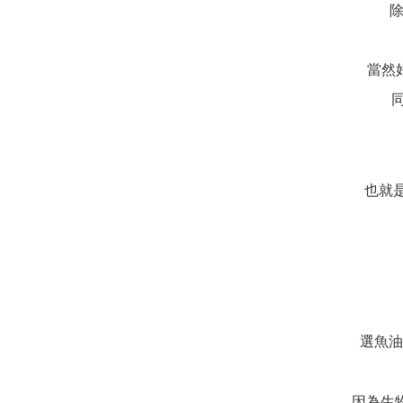
除
當然
也就
選魚油
因為生