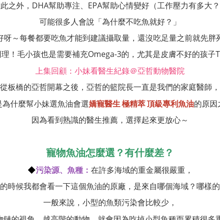
此之外，DHA幫助專注、EPA幫助心情變好（工作壓力有多大
可能很多人會說「為什麼不吃魚就好？」
好呀～每餐都要吃魚才能到建議攝取量，還沒吃足量之前就先胖
同理！毛小孩也是需要補充Omega-3的，尤其是皮膚不好的孩子T.
上集回顧：小妹看醫生紀錄＠亞哲動物醫院
從板橋的亞哲開幕之後，亞哲的籃院長一直是我們的家庭醫師，
是為什麼幫小妹選魚油會選
的原因
嬌寵醫生 極精萃 頂級專利魚油
因為看到熟識的醫生推薦，選擇起來更放心～
寵物魚油怎麼選？有什麼差？
◆
污染源、魚種：
在許多海域的重金屬很嚴重，
這個魚油的原廠，是來自哪個海域？哪樣的
的時候我都會看一下
一般來說，小型的魚類污染會比較少，
物鏈的視角，越高階的動物，就會因為吃掉小型魚種而累積很多