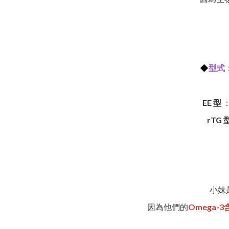
◆
型式
EE
型
rTG 
小妹是
因為他們的
Omega-3