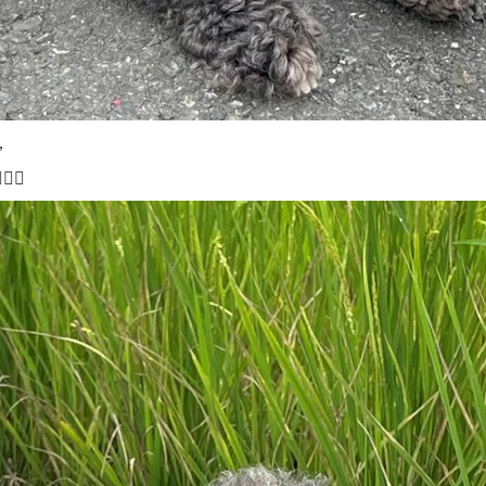
，
‍♀️