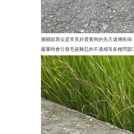
膝關節異位是常見於貴賓狗的先天遺傳疾病
嚴重時會引發毛孩難忍的不適感等多種問題🤦🏾