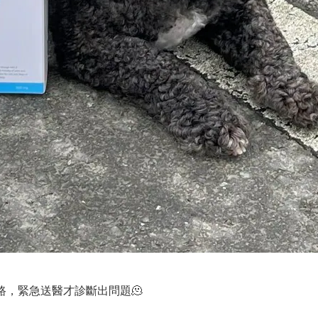
，緊急送醫才診斷出問題🫠