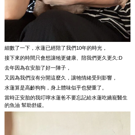
細數了一下，水蓮已經陪了我們10年的時光，
接下來的時間只會想讓牠更健康、陪我們更久更久:D
去年因為在安胎了好一陣子，
又因為我們沒有分開這麼久，讓牠
情緒受到影響，
水蓮算是高齡狗狗，身上體味似乎也變重了。
當時正安胎的我叮嚀水蓮爸不要忘記給水蓮吃嬌寵醫生
的魚油 幫助舒緩。