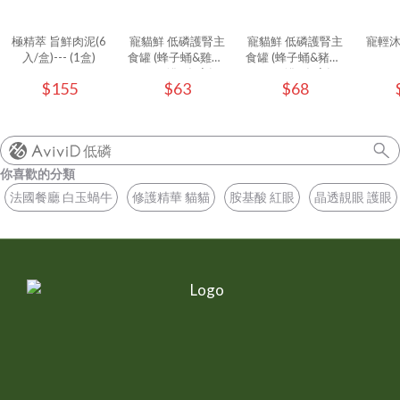
極精萃 旨鮮肉泥(6
寵貓鮮 低磷護腎主
寵貓鮮 低磷護腎主
寵輕
入/盒)--- (1盒)
食罐 (蜂子蛹&雞肉)
食罐 (蜂子蛹&豬肉)
80g/罐 - (1入)
80g/罐 - (1入)
$155
$63
$68
低磷
你喜歡的分類
法國餐廳 白玉蝸牛
修護精華 貓貓
胺基酸 紅眼
晶透靚眼 護眼