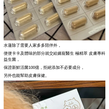
水蓮除了需要人家多多陪伴外，
便便卡卡及體味的部分就交給嬌寵醫生 極精萃 皮膚專科
益生菌，
保證新鮮活菌100億，拒絕添加不必要成分，
另外也能幫助皮膚保健
。