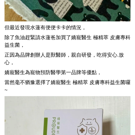
但最近發現水蓮有便便卡卡的情況，
除了魚油趕緊請水蓮爸加買了嬌寵醫生 極精萃 皮膚專科
益生菌，
正因為品牌創辦人是獸醫師，親自研發，吃得安心.放
心，
嬌寵醫生為寵物預防醫學第一品牌等優點，
當然毫不猶豫選擇了嬌寵醫生 極精萃 皮膚專科益生菌囉
~