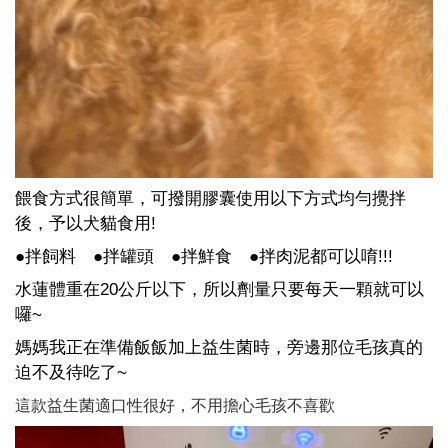
餵食方式很簡單，可撥開膠囊使用以下方式均勻攪拌
後，予以犬貓食用!
●拌飼料 ●拌罐頭 ●拌鮮食 ●拌肉泥都可以唷!!!
水蓮體重在20公斤以下，所以劑量只要每天一顆就可以
囉~
媽媽我正在準備飯飯加上益生菌時，旁邊那位毛孩真的
迫不及待吃了~
這款益生菌適口性很好，不用擔心毛孩不喜歡