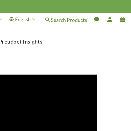
English
Search Products
Proudpet Insights