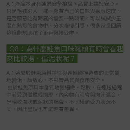
A：產品本身有通過安全檢驗，品質上請您安心。
只是毛孩跟人一樣，會有自己的口味與適應速度，
是否願意吃有時真的需要一點時間。可以試試少量
混在熟悉的食物中、分次慢慢引導，很多家長回饋
這樣能幫助孩子更容易接受喔。
Q8：為什麼鮭魚口味罐頭有時會看起
來比較湯、偏泥狀呢？
A：
這屬於鮭魚原料特性與運輸碰撞造成的正常質
地變化，請放心，不影響品質與食用安全。
由於鮭魚原料本身質地較細緻、鬆散，在運送過程
中若受到碰撞或擠壓，內容物有時會與肉汁混合，
呈現較湯狀或泥狀的樣貌。不同罐頭受力狀況不
同，因此呈現也可能略有差異。
BUY NOW