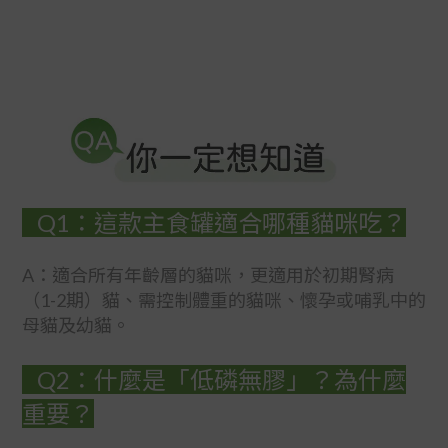
Q1：這款主食罐適合哪種貓咪吃？
A：適合所有年齡層的貓咪，更適用於初期腎病
（1-2期）貓、需控制體重的貓咪、懷孕或哺乳中的
母貓及幼貓。
Q2：什麼是「低磷無膠」？為什麼
重要？