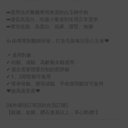
➡️選用法式餐廳專用來源的白玉蝸牛肉
➡️優質高蛋白，吃最小量達到生理正常需求
➡️實現低脂、高蛋白、低磷、護腎、無膠
👍 由專業獸醫師研發，打造毛孩每日安心主食❤️
📌 適用對象：
✔ 幼貓、成貓、高齡貓全貓適用
✔ 適合需要體重控制的肥胖貓
✔ 1、2期腎貓可食用
✔ 懷孕母貓、瘦弱成貓、手術虛弱貓皆可食用
❤️超高接受度❤️
[海外罐頭訂單請於此頁訂購]
【銀嬌、金嬌、鑽石會員以上，享心動價!】