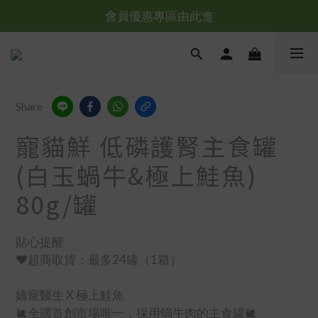
會員優惠專區由此進
台灣滿NT$全館滿1200免運｜海外滿NT$3000免運
台灣滿NT$全館滿1200免運｜海外滿NT$3000免運
Share
寵貓鮮 低磷護腎主食罐
(白玉蝸牛&極上鮭魚)
80g/罐
貼心提醒
❤️超商取貨：最多24罐（1箱）
嬌寵醫生 X 極上鮭魚
🐌全國首創市場唯一，採用蝸牛肉的主食罐🐌