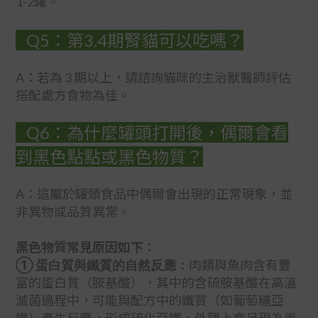
1-2罐。
Q5：第3.4期腎貓可以吃嗎？
A：若為 3 期以上，請諮詢貓咪的主治獸醫師評估
搭配處方食物為佳。
Q6：為什麼罐頭打開後，偶爾會看
到黑色點點或黑色物質？
A：這屬於罐頭食品中偶爾會出現的正常現象，並
非異物或品質異常。
黑色物質常見原因如下：
① 蛋白質與鐵質的自然反應：
肉類與魚肉含有豐
富的蛋白質（胺基酸），其中的含硫胺基酸在高溫
滅菌過程中，可能與配方中的鐵質（如葡萄糖亞