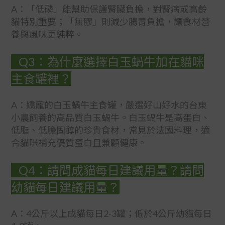
A：「低磷」能幫助保護腎臟負擔，對腎病或高齡
貓特別重要；「無膠」則減少腸胃負擔，讓食材營
養與風味更純粹。
Q3：為什麼選擇白玉蝸牛加在貓咪
主食罐裡？
A：嬌寵的白玉蝸牛主食罐，嚴選好山好水的台東
小農飼養的高品質白玉蝸牛。白玉蝸牛是高蛋白、
低脂、低膽固醇的珍貴食材，常見於法國料理，適
合貓咪補充優質蛋白且兼顧健康。
Q4：請問成貓每日建議用量？請問
幼貓每日建議用量？
A：4公斤以上成貓每日2-3罐；低於4公斤幼貓每日