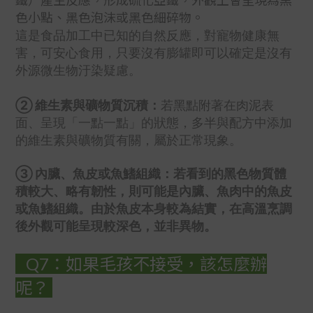
鐵）產生反應，形成硫化亞鐵，外觀上會呈現為黑
色小點、黑色泡沫或黑色細碎物。
這是食品加工中已知的自然反應，對寵物健康無
害，可安心食用，只要沒有膨罐即可以確定是沒有
外源微生物汙染疑慮。
② 維生素與礦物質沉積：
若黑點附著在肉泥表
面、呈現「一點一點」的狀態，多半與配方中添加
的維生素與礦物質有關，屬於正常現象。
③ 內臟、魚皮或魚鰭組織：若看到的黑色物質體
積較大、略有韌性，則可能是內臟、魚肉中的魚皮
或魚鰭組織。由於魚皮本身較為結實，在高溫烹調
後外觀可能呈現較深色，並非異物。
Q7：如果毛孩不接受，該怎麼辦
呢？