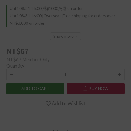
Until
08/31 16:00
滿$1000免運 on order
Until
08/31 16:00
[Overseas]Free shipping for orders over
NT$3,000 on order
Show more
NT$67
NT$67
Member Only
Quantity
ADD TO CART
BUY NOW
Add to Wishlist