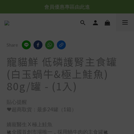
會員優惠專區由此進
台灣滿NT$全館滿1200免運｜海外滿NT$3000免運
台灣滿NT$全館滿1200免運｜海外滿NT$3000免運
Share
寵貓鮮 低磷護腎主食罐
(白玉蝸牛&極上鮭魚)
80g/罐 - (1入)
貼心提醒
❤️超商取貨：最多24罐（1箱）
嬌寵醫生 X 極上鮭魚
🐌全國首創市場唯一，採用蝸牛肉的主食罐🐌