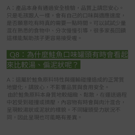
A：產品本身有通過安全檢驗，品質上請您安心。
只是毛孩跟人一樣，會有自己的口味與適應速度，
是否願意吃有時真的需要一點時間。可以試試少量
混在熟悉的食物中、分次慢慢引導，很多家長回饋
這樣能幫助孩子更容易接受喔。
Q8：為什麼鮭魚口味罐頭有時會看起
來比較湯、偏泥狀呢？
A：
這屬於鮭魚原料特性與運輸碰撞造成的正常質
地變化，請放心，不影響品質與食用安全。
由於鮭魚原料本身質地較細緻、鬆散，在運送過程
中若受到碰撞或擠壓，內容物有時會與肉汁混合，
呈現較湯狀或泥狀的樣貌。不同罐頭受力狀況不
同，因此呈現也可能略有差異。
BUY NOW