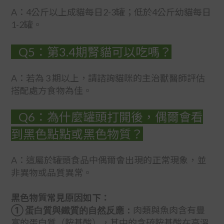
A：4公斤以上成貓每日2-3罐；低於4公斤幼貓每日
1-2罐。
Q5：第3.4期腎貓可以吃嗎？
A：若為 3 期以上，請諮詢貓咪的主治獸醫師評估
搭配處方食物為佳。
Q6：為什麼罐頭打開後，偶爾會看
到黑色點點或黑色物質？
A：這屬於罐頭食品中偶爾會出現的正常現象，並
非異物或品質異常。
黑色物質常見原因如下：
① 蛋白質與鐵質的自然反應：
肉類與魚肉含有豐
富的蛋白質（胺基酸），其中的含硫胺基酸在高溫