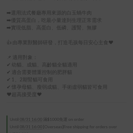
➡️選用法式餐廳專用來源的白玉蝸牛肉
➡️優質高蛋白，吃最小量達到生理正常需求
➡️實現低脂、高蛋白、低磷、護腎、無膠
👍 由專業獸醫師研發，打造毛孩每日安心主食❤️
📌 適用對象：
✔ 幼貓、成貓、高齡貓全貓適用
✔ 適合需要體重控制的肥胖貓
✔ 1、2期腎貓可食用
✔ 懷孕母貓、瘦弱成貓、手術虛弱貓皆可食用
❤️超高接受度❤️
Until
08/31 16:00
滿$1000免運 on order
Until
08/31 16:00
[Overseas]Free shipping for orders over