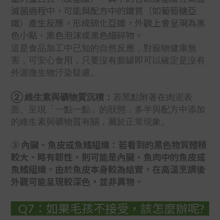
滅菌過程中，可能與配方中的鐵質（如葡萄糖亞
鐵）產生反應，形成硫化亞鐵，外觀上會呈現為黑
色小點、黑色泡沫或黑色細碎物。
這是食品加工中已知的自然反應，對寵物健康無
害，可安心食用，只要沒有膨罐即可以確定是沒有
外源微生物汙染疑慮。
② 維生素與礦物質沉積：
若黑點附著在肉泥表
面、呈現「一點一點」的狀態，多半與配方中添加
的維生素與礦物質有關，屬於正常現象。
③ 內臟、魚皮或魚鰭組織：若看到的黑色物質體積
較大、略有韌性，則可能是內臟、魚肉中的魚皮或
魚鰭組織。由於魚皮本身較為結實，在高溫烹調後
外觀可能呈現較深色，並非異物。
Q7：如果毛孩不接受，該怎麼辦呢?