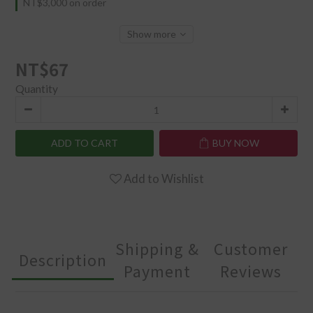
NT$3,000 on order
Show more
NT$67
Quantity
ADD TO CART
BUY NOW
Add to Wishlist
Shipping &
Customer
Description
Payment
Reviews