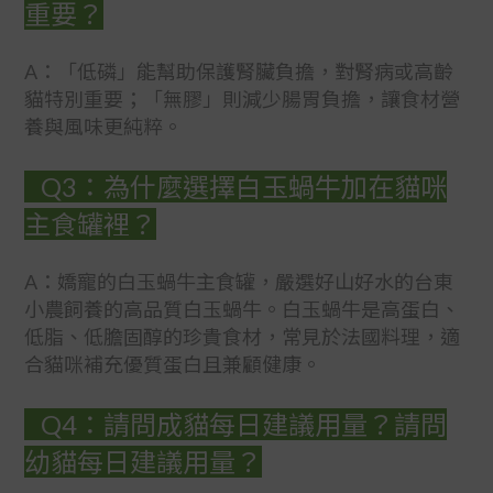
重要？
A：「低磷」能幫助保護腎臟負擔，對腎病或高齡
貓特別重要；「無膠」則減少腸胃負擔，讓食材營
養與風味更純粹。
Q3：為什麼選擇白玉蝸牛加在貓咪
主食罐裡？
A：嬌寵的白玉蝸牛主食罐，嚴選好山好水的台東
小農飼養的高品質白玉蝸牛。白玉蝸牛是高蛋白、
低脂、低膽固醇的珍貴食材，常見於法國料理，適
合貓咪補充優質蛋白且兼顧健康。
Q4：請問成貓每日建議用量？請問
幼貓每日建議用量？