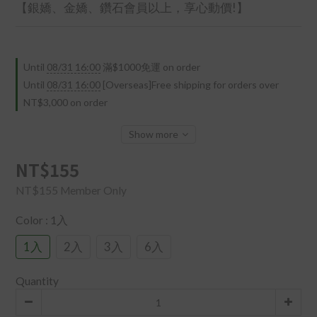
【銀嬌、金嬌、鑽石會員以上，享心動價!】
Until
08/31 16:00
滿$1000免運 on order
Until
08/31 16:00
[Overseas]Free shipping for orders over
NT$3,000 on order
Show more
NT$155
NT$155
Member Only
Color
: 1入
1入
2入
3入
6入
Quantity