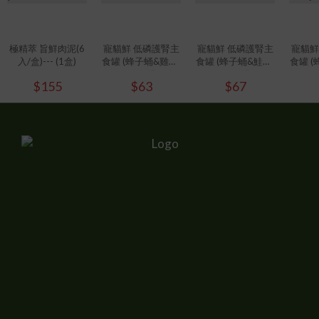
極精萃 旨鮮肉泥(6
寵貓鮮 低磷護腎主
寵貓鮮 低磷護腎主
寵貓鮮
入/盒)--- (1盒)
食罐 (蜂子蛹&雞肉)
食罐 (蜂子蛹&鮭魚)
食罐 (
80g/罐
80g/罐
80g
$155
$63
$67