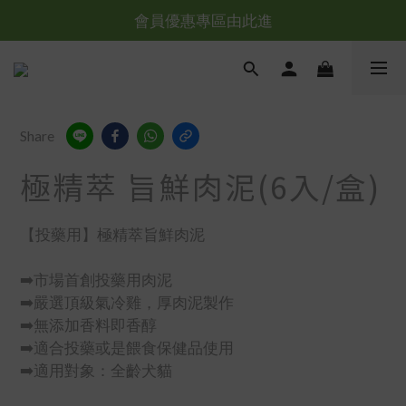
台灣滿NT$全館滿1200免運｜海外滿NT$3000免運
會員優惠專區由此進
台灣滿NT$全館滿1200免運｜海外滿NT$3000免運
Share
極精萃 旨鮮肉泥(6入/盒)
【投藥用】極精萃旨鮮肉泥
➡️市場首創投藥用肉泥
➡️嚴選頂級氣冷雞，厚肉泥製作
➡️無添加香料即香醇
➡️適合投藥或是餵食保健品使用
➡️適用對象：全齡犬貓