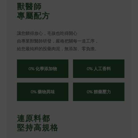
獸醫師
專屬配方
讓您餵得放心，毛孩也吃得開心
由專業獸醫師研發，嚴格把關每一道工序，
給您最純粹的投藥肉泥，無添加、零負擔。
0% 化學添加物
0% 人工香料
0% 藥物異味
0% 餵藥壓力
連原料都
堅持高規格