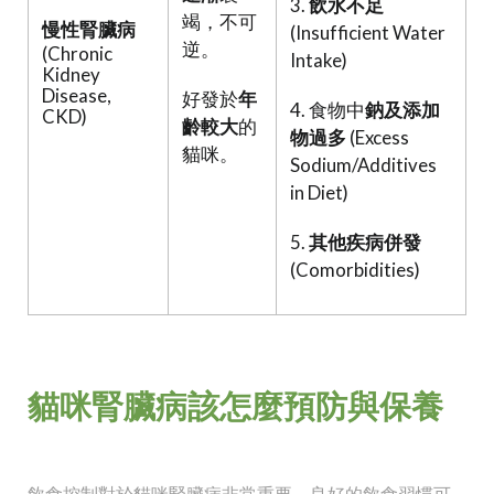
3.
飲水不足
竭，不可
慢性腎臟病
(Insufficient Water
逆。
(Chronic
Intake)
Kidney
Disease,
好發於
年
4. 食物中
鈉及添加
CKD)
齡較大
的
物過多
(Excess
貓咪。
Sodium/Additives
in Diet)
5.
其他疾病併發
(Comorbidities)
貓咪腎臟病該怎麼預防與保養
飲食控制對於貓咪腎臟病非常重要，良好的飲食習慣可