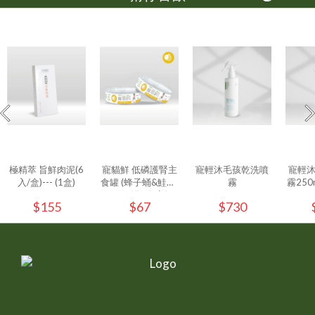
極精萃 旨鮮肉泥(6
寵貓鮮 低磷護腎主
寵輕沐毛孩乾洗噴
寵輕
入/盒)--- (1盒)
食罐 (蜂子蛹&鮭魚)
霧
霧250ml
80g/罐 - (1入)
$155
$67
$730