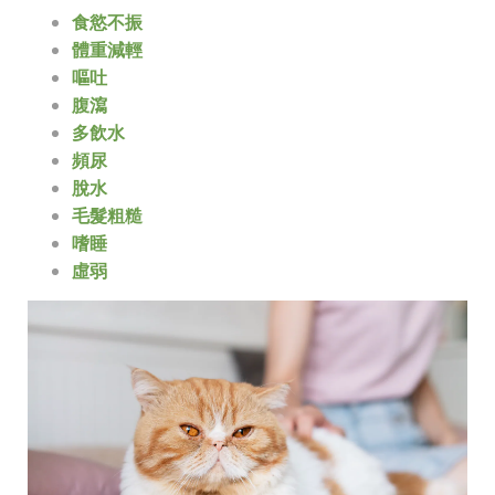
食慾不振
體重減輕
嘔吐
腹瀉
多飲水
頻尿
脫水
毛髮粗糙
嗜睡
虛弱