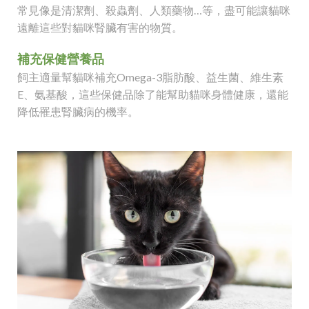
常見像是清潔劑、殺蟲劑、人類藥物…等，盡可能讓貓咪
遠離這些對貓咪腎臟有害的物質。
補充保健營養品
飼主適量幫貓咪補充Omega-3脂肪酸、益生菌、維生素
E、氨基酸，這些保健品除了能幫助貓咪身體健康，還能
降低罹患腎臟病的機率。