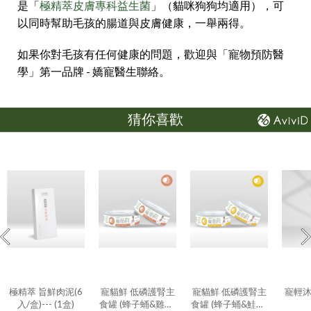
是「
極精萃皮膚專科益生菌
」（貓咪狗狗均適用），可
以同時幫助毛孩的腸道與皮膚健康，一舉兩得。
如果你對毛孩有任何健康的問題，歡迎與「寵物預防醫
學」第一品牌 - 嬌寵醫生聯絡。
猜你喜歡
極精萃 旨鮮肉泥(6
寵貓鮮 低磷護腎主
寵貓鮮 低磷護腎主
寵輕
入/盒)--- (1盒)
食罐 (蜂子蛹&雞肉)
食罐 (蜂子蛹&鮭魚)