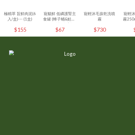
極精萃 旨鮮肉泥(6
寵貓鮮 低磷護腎主
寵輕沐毛孩乾洗噴
寵輕
入/盒)--- (1盒)
食罐 (蜂子蛹&鮭魚)
霧
霧250ml
80g/罐 - (1入)
$155
$67
$730