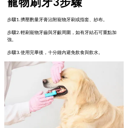
寵物刷牙3步驟
步驟1. 擠壓酌量牙膏沾附寵物牙刷或指套、紗布。
步驟2. 輕刷寵物牙齒與牙齦周圍，如有牙結石可重點加
強。
步驟3. 使用完畢後，十分鐘內避免飲食與飲水。