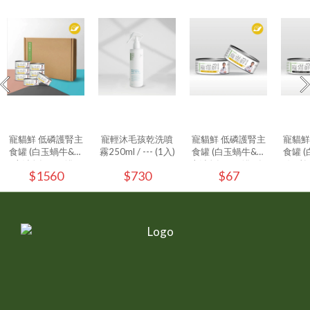
寵貓鮮 低磷護腎主
寵輕沐毛孩乾洗噴
寵貓鮮 低磷護腎主
寵貓鮮
食罐 (白玉蝸牛&極
霧250ml / --- (1入)
食罐 (白玉蝸牛&極
食罐 
上鮭魚) 80g/罐 -
上鮭魚) 80g/罐 - (1
好豬) 
$1560
$730
$67
24入/箱
入)