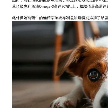
然而，現在頂級的寵物魚油幾乎都是採用最先進的rTG型態
萃頂級專利魚油Omega-3高達90%以上，檢驗值最高還達到
此外像嬌寵醫生的極精萃頂級專利魚油還特別添加了酪