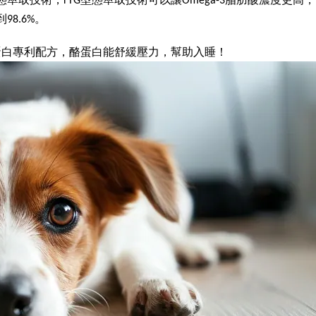
萃取技術，rTG型態萃取技術可以讓Omega-3脂肪酸濃度更高
98.6%。
蛋白專利配方，酪蛋白能舒緩壓力，幫助入睡！