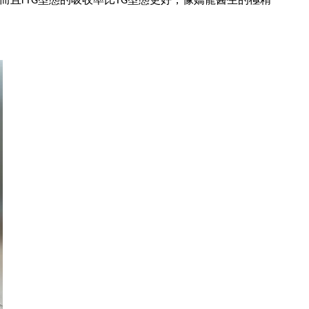
，而且rTG型態的吸收率比TG型態更好，像嬌寵醫生的極精