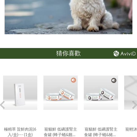
猜你喜歡
極精萃 旨鮮肉泥(6
寵貓鮮 低磷護腎主
寵貓鮮 低磷護腎主
寵輕
入/盒)--- (1盒)
食罐 (蜂子蛹&雞肉)
食罐 (蜂子蛹&豬肉)