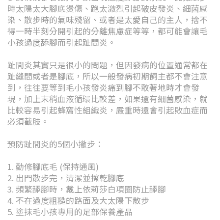
時太陽太大腳底燙傷、跑太激烈引起破皮發炎、細菌感
染、散步時的氣味殘留、或者是太愛自己的主人，捨不
得一時半刻分開引起的分離焦慮症等等，都可能會讓毛
小孩過度舔腳而引起趾間炎。
趾間炎其實只是很小的問題，但因發病的位置通常都在
趾縫間或者是腳底，所以一般發病初期飼主都不會注意
到，往往要等到毛小孩發炎痛到腳不敢著地時才會發
現，加上末稍血液循環比較差，如果還有細菌感染，就
比較容易引起蜂窩性組織炎，嚴重時還會引起敗血症而
必須截肢。
預防趾間炎的5個小撇步：
1. 勤修腳底毛 (保持通風)
2. 出門散步完，清潔並擦乾腳底
3. 頻繁舔腳時，戴上依莉莎白項圈防止舔腳
4. 不在過度粗糙的路面及大太陽下散步
5. 塗抹毛小孩專用的足部保養產品