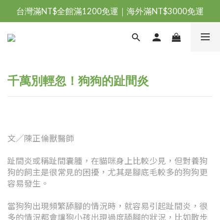
台灣滿NT$全館滿1200免運｜海外滿NT$3000免運
台灣滿NT$全館滿1200免運｜海外滿NT$3000免運
會員優惠專區由此進
台灣滿NT$全館滿1200免運｜海外滿NT$3000免運
千萬別輕忽！狗狗的趾間炎
文／陳正倫獸醫師
趾間炎或稱趾間囊腫，在貓咪身上比較少見，但對養狗
狗的飼主是很常見的困擾，尤其是腳底毛較多的狗狗更
容易發生。
當狗狗出現頻繁舔腳的情況時，就容易引起趾間炎，很
多的情況都會讓狗小孩出現過度舔腳的狀況，比如散步