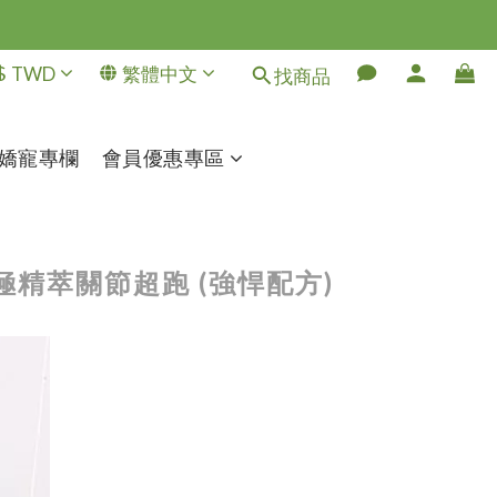
$
TWD
繁體中文
找商品
嬌寵專欄
會員優惠專區
極精萃關節超跑 (強悍配方)