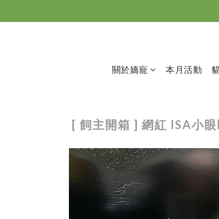
關於嬌寵
本月活動
[ 飼主開箱 ] 網紅 I