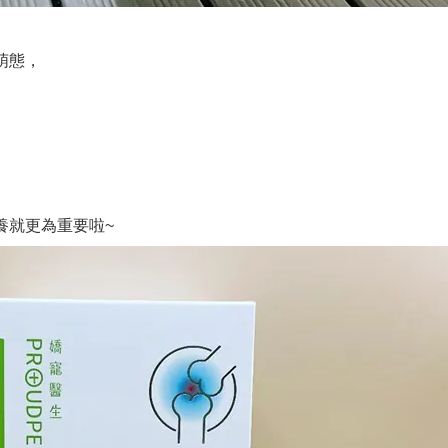
萌態，
養就更為重要啦~