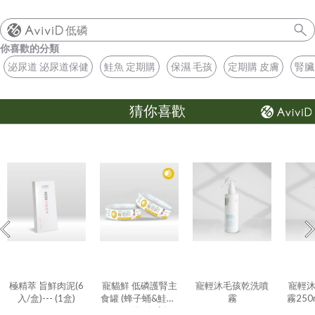
低磷
你喜歡的分類
泌尿道 泌尿道保健
鮭魚 定期購
保濕 毛孩
定期購 皮膚
腎臟
猜你喜歡
極精萃 旨鮮肉泥(6
寵貓鮮 低磷護腎主
寵輕沐毛孩乾洗噴
寵輕
入/盒)--- (1盒)
食罐 (蜂子蛹&鮭魚)
霧
霧250ml
80g/罐 - (1入)