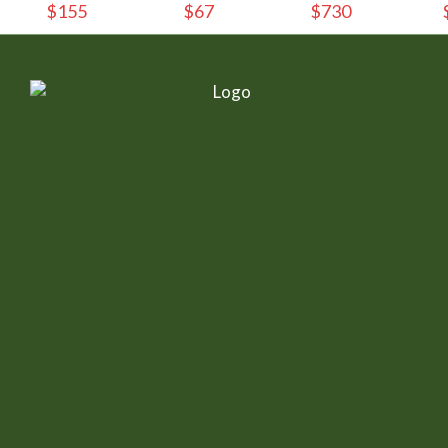
$155
$67
$730