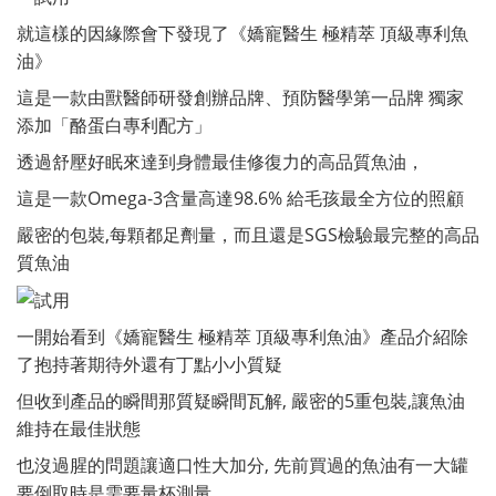
就這樣的因緣際會下發現了《嬌寵醫生 極精萃 頂級專利魚
油》
這是一款由獸醫師研發創辦品牌、預防醫學第一品牌 獨家
添加「酪蛋白專利配方」
透過舒壓好眠來達到身體最佳修復力的高品質魚油，
這是一款Omega-3含量高達98.6% 給毛孩最全方位的照顧
嚴密的包裝,每顆都足劑量，而且還是SGS檢驗最完整的高品
質魚油
一開始看到《嬌寵醫生 極精萃 頂級專利魚油》產品介紹除
了抱持著期待外還有丁點小小質疑
但收到產品的瞬間那質疑瞬間瓦解, 嚴密的5重包裝,讓魚油
維持在最佳狀態
也沒過腥的問題讓適口性大加分, 先前買過的魚油有一大罐
要倒取時是需要量杯測量 ,