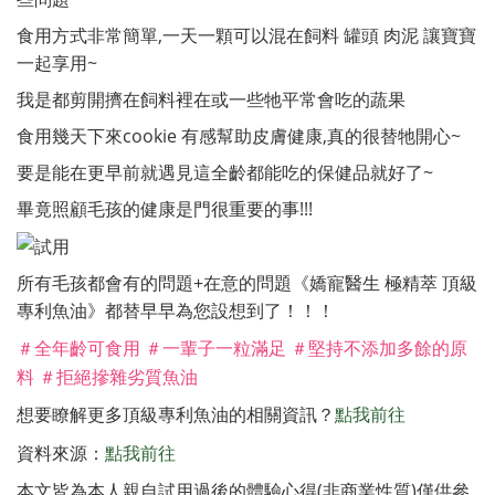
食用方式非常簡單,一天一顆可以混在飼料 罐頭 肉泥 讓寶寶
一起享用~
我是都剪開擠在飼料裡在或一些牠平常會吃的蔬果
食用幾天下來cookie 有感幫助皮膚健康,真的很替牠開心~
要是能在更早前就遇見這全齡都能吃的保健品就好了~
畢竟照顧毛孩的健康是門很重要的事!!!
所有毛孩都會有的問題+在意的問題《嬌寵醫生 極精萃 頂級
專利魚油》都替早早為您設想到了！！！
＃全年齡可食用
＃一輩子一粒滿足
＃堅持不添加多餘的原
料
＃拒絕摻雜劣質魚油
想要瞭解更多頂級專利魚油的相關資訊？
點我前往
資料來源：
點我前往
本文皆為本人親自試用過後的體驗心得(非商業性質)僅供參