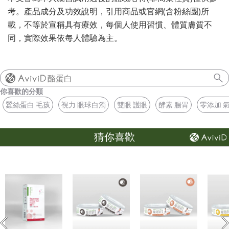
考。產品成分及功效說明，引用商品或官網(含粉絲團)所
載，不等於宣稱具有療效，每個人使用習慣、體質膚質不
同，實際效果依每人體驗為主。
酪蛋白
你喜歡的分類
蠶絲蛋白 毛孩
視力 眼球白濁
雙眼 護眼
酵素 腸胃
零添加 
猜你喜歡