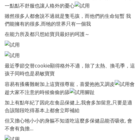
一點點不舒服也讓人格外的憂心
雖然很多人都會說不過就是隻毛孩，而他們的生命短暫 我
們能擁有的很多,而牠的世界只有一個我
在能力所及都只想給寶貝最好的呵護～
最近季節交替cookie顯得格外不適，除了太熱、換毛季，這
孩子同時也是易敏寶寶
容易有搔癢難耐加上這寶很尊寵，喜愛抱抱又調皮
會
趁大家不注意的時候偷偷的舔
腳趾
加上有點年紀了因此在食品保健上,我會多加留意,只要是適
合該階段吃得基本上都會立即補給
但又擔心牠小小的身軀不知道吃這麼多保健品能否吸收, 會
不會有負擔...