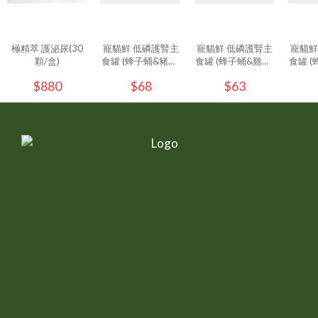
極精萃 護泌尿(30
寵貓鮮 低磷護腎主
寵貓鮮 低磷護腎主
寵貓鮮
顆/盒)
食罐 (蜂子蛹&豬肉)
食罐 (蜂子蛹&雞肉)
食罐 (
80g/罐
80g/罐 - (1入)
80g
$880
$68
$63