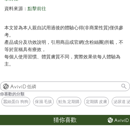
資料來源：
點擊前往
本文皆為本人親自試用過後的體驗心得(非商業性質)僅供參
考。
產品成分及功效說明，引用商品或官網(含粉絲團)所載，不
等於宣稱具有療效，
每個人使用習慣、體質膚質不同，實際效果依每人體驗為
主。
低磷
你喜歡的分類
蠶絲蛋白 狗狗
保濕 毛孩
鮭魚 定期購
定期購 皮膚
泌尿道 
猜你喜歡