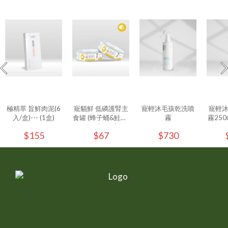
極精萃 旨鮮肉泥(6
寵貓鮮 低磷護腎主
寵輕沐毛孩乾洗噴
寵輕
入/盒)--- (1盒)
食罐 (蜂子蛹&鮭魚)
霧
霧250ml
80g/罐 - (1入)
$155
$67
$730