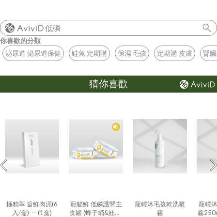
低磷
你喜歡的分類
泌尿道 泌尿道保健
鮭魚 定期購
保濕 毛孩
定期購 皮膚
腎臟
猜你喜歡
極精萃 旨鮮肉泥(6
寵貓鮮 低磷護腎主
寵輕沐毛孩乾洗噴
寵輕
入/盒)--- (1盒)
食罐 (蜂子蛹&鮭魚)
霧
霧250ml