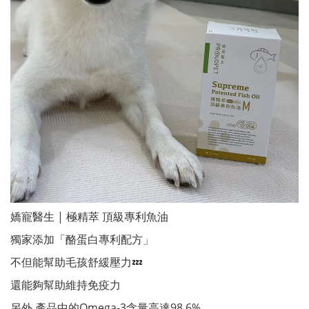
嬌寵醫生 | 極精萃 頂級專利魚油
獨家添加「酪蛋白專利配方」
不但能幫助毛孩舒緩壓力💤
還能夠幫助維持免疫力
另外 產品中的Omega-3含量高達98.6%