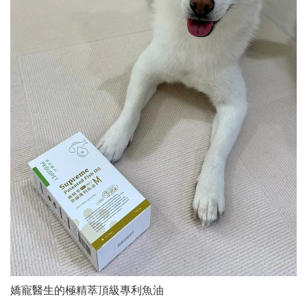
嬌寵醫生的極精萃頂級專利魚油