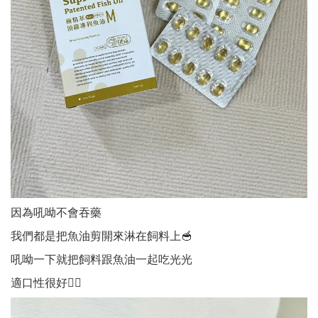
因為吼呦不會吞藥
我們都是把魚油剪開來淋在飼料上🥣
吼呦一下就把飼料跟魚油一起吃光光
適口性很好👍🏻