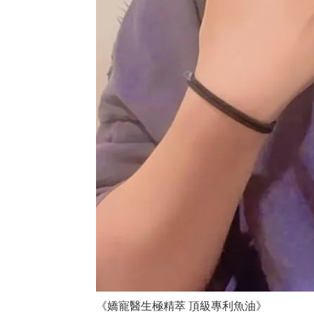
《嬌寵醫生極精萃 頂級專利魚油》