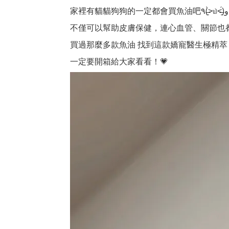
家裡有貓貓狗狗的一定都會買魚油吧٩(˃̶͈̀௰˂̶͈́)و
不僅可以幫助皮膚保健，連心血管、關節也
買過那麼多款魚油 找到這款嬌寵醫生極精萃
一定要開箱給大家看看！💗