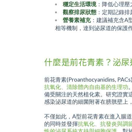
穩定生活環境
：降低心理壓
觀察排尿狀態
：定期記錄排
營養素補充
：建議補充含A
相等機制，達到泌尿道的保護作用
什麼是前花青素？泌尿
前花青素(Proanthocyanid
抗氧化、清除體內自由基的生理功
備受關注的天然植化素。研究證實
感染泌尿道的細菌附著在膀胱壁上
不僅如此，A型前花青素在進入腸
的同時並發揮
抗氧化、抗發炎與調
性的泌尿系統支持與細胞保護
，對