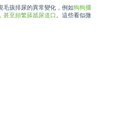
現毛孩排尿的異常變化，例如
狗狗擺
，甚至頻繁舔舐尿道口
。這些看似微