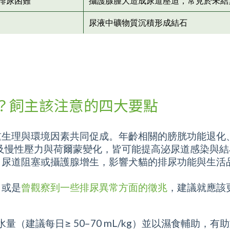
排尿困難
攝護腺腫大造成尿道壓迫，常見於未結
尿液中礦物質沉積形成結石
？飼主該注意的四大要點
重生理與環境因素共同促成。年齡相關的膀胱功能退化
及慢性壓力與荷爾蒙變化，皆可能提高泌尿道感染與
、尿道阻塞或攝護腺增生，影響犬貓的排尿功能與生活
，或是
曾觀察到一些排尿異常方面的徵兆
，建議就應該
量（建議每日≥ 50–70 mL/kg）並以濕食輔助，