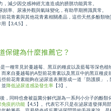
力，減少因交感神經亢進造成的膀胱功能異常。
尿頻率、尿液外觀與氣味變化，有助早期辨識異常。
型前花青素與其他花青素相關產品，這些天然多酚類物
【3,4,5】。
道保健為什麼推薦它？
ins, PACs)是一種常見於蔓越莓、黑豆的種皮以及藍莓等
。而來自蔓越莓的A型前花青素以及黑豆中的黑豆種皮
這些前花青素能夠在泌尿道表層形成一道「防護膜」，
，並
降低泌尿道感染發生率
【3】。
道後，同時也會被益菌分解代謝為一系列小分子的酚類
節免疫的功能
【4,5】。代表它不只是在泌尿道發揮局
於年齡漸長、容易發炎或反覆泌尿問題的毛孩來說，是