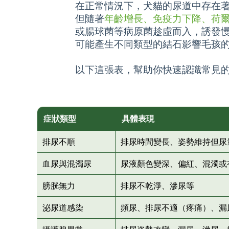
在正常情況下，犬貓的尿道中存在著
但隨著
年齡增長、免疫力下降、荷
或腸球菌等病原菌趁虛而入，誘發慢
可能產生不同類型的結石影響毛孩
以下這張表，幫助你快速認識常見
症狀類型
具體表現
排尿不順
排尿時間變長、姿勢維持但尿
血尿與混濁尿
尿液顏色變深、偏紅、混濁或
膀胱無力
排尿不乾淨、滲尿等
泌尿道感染
頻尿、排尿不適（疼痛）、漏