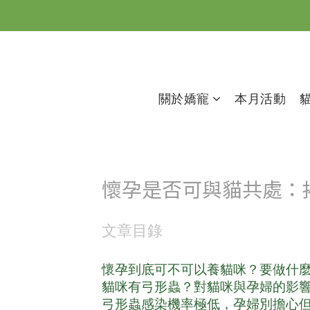
關於嬌寵
本月活動
懷孕是否可與貓共處：
文章目錄
懷孕到底可不可以養貓咪？要做什
貓咪有弓形蟲？對貓咪與孕婦的影
弓形蟲感染機率極低，孕婦別擔心