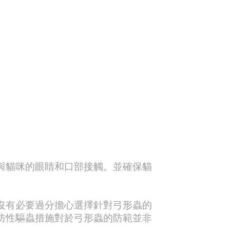
與貓咪的眼睛和口部接觸。並確保貓
沒有必要過分擔心選擇針對弓形蟲的
防性驅蟲措施對於弓形蟲的防範並非