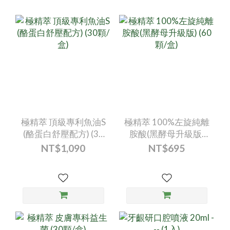
極精萃 頂級專利魚油S
極精萃 100%左旋純離
(酪蛋白舒壓配方) (30
胺酸(黑酵母升級版)
顆/盒)
(60顆/盒)
NT$1,090
NT$695