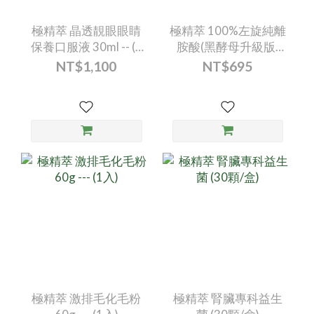
極精萃 晶透靚眼眼睛
極精萃 100%左旋純離
保養口服液 30ml -- (1
胺酸(黑酵母升級版)
入)
(60顆/盒)
NT$1,100
NT$695
極精萃 激排毛化毛粉
極精萃 腎臟專科益生