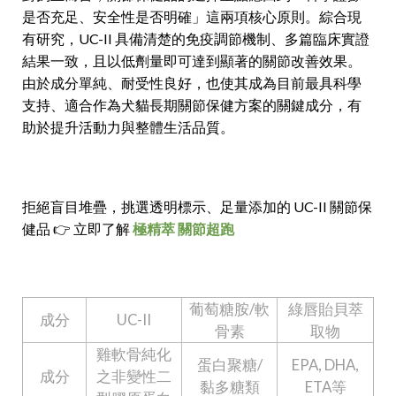
是否充足、安全性是否明確」這兩項核心原則。綜合現
有研究，UC-II 具備清楚的免疫調節機制、多篇臨床實證
結果一致，且以低劑量即可達到顯著的關節改善效果。
由於成分單純、耐受性良好，也使其成為目前最具科學
支持、適合作為犬貓長期關節保健方案的關鍵成分，有
助於提升活動力與整體生活品質。
拒絕盲目堆疊，挑選透明標示、足量添加的 UC-II 關節保
健品
👉 立即了解
極精萃 關節超跑
葡萄糖胺
/
軟
綠唇貽貝萃
成分
UC-II
骨素
取物
雞軟骨純化
蛋白聚糖
/
EPA, DHA,
成分
之非變性二
黏多糖類
ETA
等