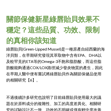
關節保健新星綠唇貽貝效果不
穩定？這些品質、功效、限制
的真相你該知道
綠唇貽貝(Green-Lipped Mussel)是一種原產自紐西蘭的海
洋貝類，在早期研究發現其萃取物中含有EPA、DHA以
及較罕見的ETA等的Omega-3不飽和脂肪酸，而這些脂
肪酸能夠通過COX/LOX路徑減少發炎物質的產生，因此
在早期人醫中便有嘗試將綠唇貽貝作為關節保健品使用
的相關研究【6】。
不過後續許多研究也說明了目前綠唇貽貝使用最大的議
題在於原料成分的複雜性、加工的高度差異化、相關研
究的試驗設計不一致、功效的不明確或僅有輕中度改善