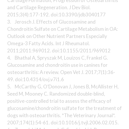
Cartilage Formation, Progression of Osteoarthritis
and Cartilage Regeneration. J Dev Biol.
2015;3(4):177-192. doi:10.3390/jdb3040177
3. Jerosch J. Effects of Glucosamine and
Chondroitin Sulfate on Cartilage Metabolism in OA:
Outlook on Other Nutrient Partners Especially
Omega-3 Fatty Acids. Int J Rheumatol.
2011;2011:969012. doi:10.1155/2011/969012
4. Bhathal A, Spryszak M, Louizos C, Frankel G.
Glucosamine and chondroitin use in canines for
osteoarthritis: A review. Open Vet J. 2017;7(1):36-
49. doi:10.4314/ovj.v7i1.6
5. McCarthy G, O’Donovan J, Jones B, McAllister H,
Seed M, Mooney C. Randomized double-blind,
positive-controlled trial to assess the efficacy of
glucosamine/chondroitin sulfate for the treatment of
dogs with osteoarthritis. *The Veterinary Journal*.
2007;174(1):54-61. doi:10.1016/j.tvjl.2006.02.015.