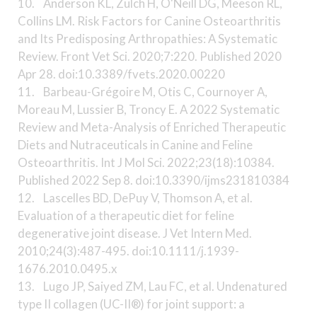
10. Anderson KL, Zulch H, O'Neill DG, Meeson RL,
Collins LM. Risk Factors for Canine Osteoarthritis
and Its Predisposing Arthropathies: A Systematic
Review. Front Vet Sci. 2020;7:220. Published 2020
Apr 28. doi:10.3389/fvets.2020.00220
11. Barbeau-Grégoire M, Otis C, Cournoyer A,
Moreau M, Lussier B, Troncy E. A 2022 Systematic
Review and Meta-Analysis of Enriched Therapeutic
Diets and Nutraceuticals in Canine and Feline
Osteoarthritis. Int J Mol Sci. 2022;23(18):10384.
Published 2022 Sep 8. doi:10.3390/ijms231810384
12. Lascelles BD, DePuy V, Thomson A, et al.
Evaluation of a therapeutic diet for feline
degenerative joint disease. J Vet Intern Med.
2010;24(3):487-495. doi:10.1111/j.1939-
1676.2010.0495.x
13. Lugo JP, Saiyed ZM, Lau FC, et al. Undenatured
type II collagen (UC-II®) for joint support: a