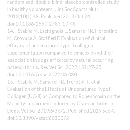
randomized, double-blind, placebo-controlled study
in healthy volunteers. J Int Soc Sports Nutr.
2013;10(1):48. Published 2013 Oct 24.
doi:10.1186/1550-2783-10-48
14. Stabile M, Lacitignola L, Samarelli R, Fiorentino
M, Crovace A, Staffieri F. Evaluation of clinical
efficacy of undenatured type II collagen
supplementation compared to cimicoxib and their
association in dogs affected by natural occurring
osteoarthritis. Res Vet Sci. 2022;151:27-35.
doi:10.1016/j.rvsc.2022.06.030
15. Stabile M, Samarelli R, Trerotoli P, et al.
Evaluation of the Effects of Undenatured Type II
Collagen (UC-II) as Compared to Robenacoxib on the
Mobility Impairment Induced by Osteoarthritis in
Dogs. Vet Sci. 2019;6(3):72. Published 2019 Sep 4.
doi:10.3390/vetsci6030072