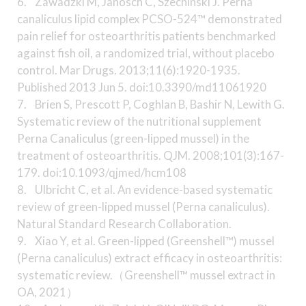
6. Zawadzki M, Janosch C, Szechinski J. Perna
canaliculus lipid complex PCSO-524™ demonstrated
pain relief for osteoarthritis patients benchmarked
against fish oil, a randomized trial, without placebo
control. Mar Drugs. 2013;11(6):1920-1935.
Published 2013 Jun 5. doi:10.3390/md11061920
7. Brien S, Prescott P, Coghlan B, Bashir N, Lewith G.
Systematic review of the nutritional supplement
Perna Canaliculus (green-lipped mussel) in the
treatment of osteoarthritis. QJM. 2008;101(3):167-
179. doi:10.1093/qjmed/hcm108
8. Ulbricht C, et al. An evidence-based systematic
review of green-lipped mussel (Perna canaliculus).
Natural Standard Research Collaboration.
9. Xiao Y, et al. Green-lipped (Greenshell™) mussel
(Perna canaliculus) extract efficacy in osteoarthritis:
systematic review.（Greenshell™ mussel extract in
OA, 2021）