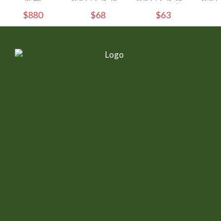
80g/罐
80g/罐 - (1入)
80g
$880
$68
$63