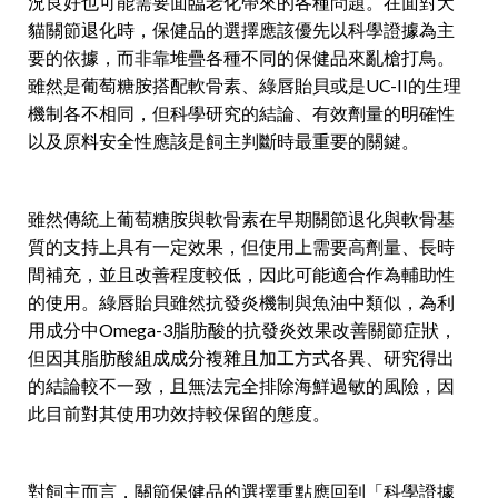
況良好也可能需要面臨老化帶來的各種問題。在面對犬
貓關節退化時，保健品的選擇應該優先以科學證據為主
要的依據，而非靠堆疊各種不同的保健品來亂槍打鳥。
雖然是葡萄糖胺搭配軟骨素、綠唇貽貝或是UC-II的生理
機制各不相同，但科學研究的結論、有效劑量的明確性
以及原料安全性應該是飼主判斷時最重要的關鍵。
雖然傳統上葡萄糖胺與軟骨素在早期關節退化與軟骨基
質的支持上具有一定效果，但使用上需要高劑量、長時
間補充，並且改善程度較低，因此可能適合作為輔助性
的使用。綠唇貽貝雖然抗發炎機制與魚油中類似，為利
用成分中Omega-3脂肪酸的抗發炎效果改善關節症狀，
但因其脂肪酸組成成分複雜且加工方式各異、研究得出
的結論較不一致，且無法完全排除海鮮過敏的風險，因
此目前對其使用功效持較保留的態度。
對飼主而言，關節保健品的選擇重點應回到「科學證據