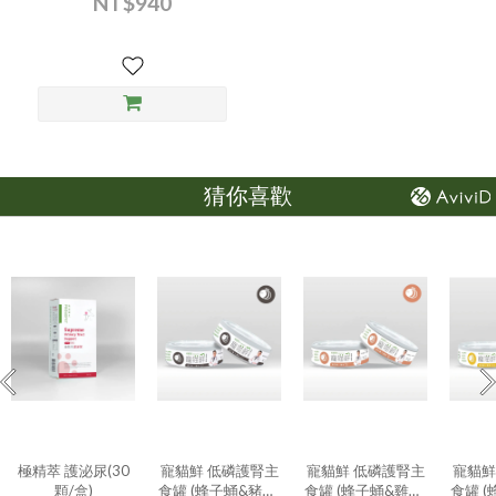
NT$940
猜你喜歡
極精萃 護泌尿(30
寵貓鮮 低磷護腎主
寵貓鮮 低磷護腎主
寵貓鮮
顆/盒)
食罐 (蜂子蛹&豬肉)
食罐 (蜂子蛹&雞肉)
食罐 (