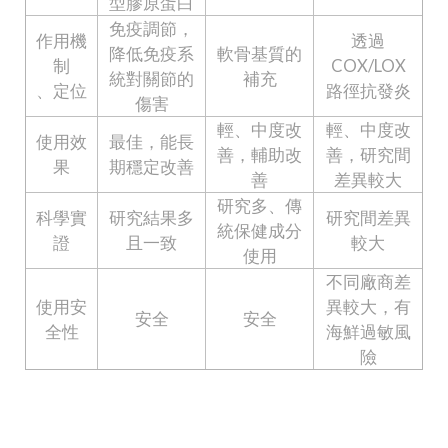
型膠原蛋白
免疫調節，
作用機
透過
降低免疫系
軟骨基質的
制
COX/LOX
統對關節的
補充
、定位
路徑抗發炎
傷害
輕、中度改
輕、中度改
使用效
最佳，能長
善，輔助改
善，研究間
果
期穩定改善
善
差異較大
研究多、傳
科學實
研究結果多
研究間差異
統保健成分
證
且一致
較大
使用
不同廠商差
使用安
異較大，有
安全
安全
全性
海鮮過敏風
險