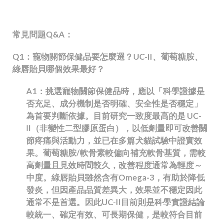
常見問題
Q&A
：
Q1
：寵物關節保健品要怎麼選？UC-II、葡萄糖胺、
綠唇貽貝哪個效果最好？
A1
：挑選寵物關節保健品時，應以「科學證據是
否充足、成分機制是否明確、安全性是否穩定」
為首要判斷依據。目前研究一致度最高的是 UC-
II（非變性二型膠原蛋白），以低劑量即可改善關
節疼痛與活動力，並已在多篇犬貓試驗中證實效
果。葡萄糖胺/軟骨素較偏向補充軟骨基質，需較
高劑量且見效時間較久，改善程度通常為輕度～
中度。綠唇貽貝雖然含有Omega-3，有助於降低
發炎，但因產品品質差異大，效果並不穩定因此
通常不是首選。因此UC-II目前則是科學實證結論
較統一、確定有效、可長期保健，是較符合目前