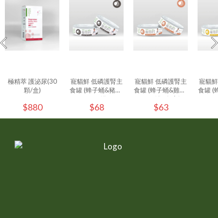
極精萃 護泌尿(30
寵貓鮮 低磷護腎主
寵貓鮮 低磷護腎主
寵貓鮮
顆/盒)
食罐 (蜂子蛹&豬肉)
食罐 (蜂子蛹&雞肉)
食罐 (
80g/罐
80g/罐 - (1入)
80g
$880
$68
$63