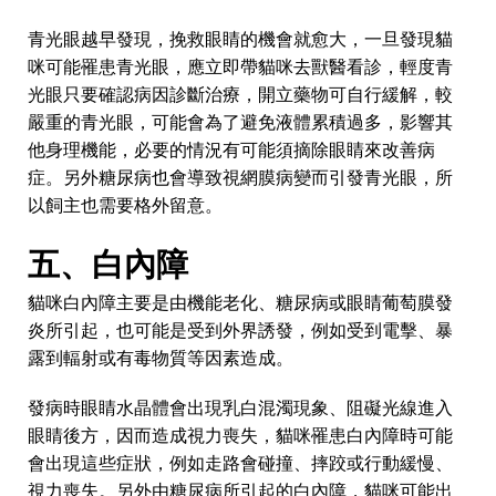
青光眼越早發現，挽救眼睛的機會就愈大，一旦發現貓
咪可能罹患青光眼，應立即帶貓咪去獸醫看診，輕度青
光眼只要確認病因診斷治療，開立藥物可自行緩解，較
嚴重的青光眼，可能會為了避免液體累積過多，影響其
他身理機能，必要的情況有可能須摘除眼睛來改善病
症。另外糖尿病也會導致視網膜病變而引發青光眼，所
以飼主也需要格外留意。
五、白內障
貓咪白內障主要是由機能老化、糖尿病或眼睛葡萄膜發
炎所引起，也可能是受到外界誘發，例如受到電擊、暴
露到輻射或有毒物質等因素造成。
發病時眼睛水晶體會出現乳白混濁現象、阻礙光線進入
眼睛後方，因而造成視力喪失，貓咪罹患白內障時可能
會出現這些症狀，例如走路會碰撞、摔跤或行動緩慢、
視力喪失。另外由糖尿病所引起的白內障，貓咪可能出