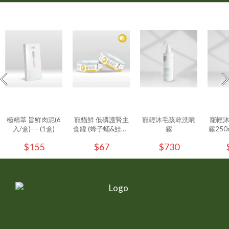
極精萃 旨鮮肉泥(6
寵貓鮮 低磷護腎主
寵輕沐毛孩乾洗噴
寵輕
入/盒)--- (1盒)
食罐 (蜂子蛹&鮭魚)
霧
霧250ml
80g/罐 - (1入)
$155
$67
$730