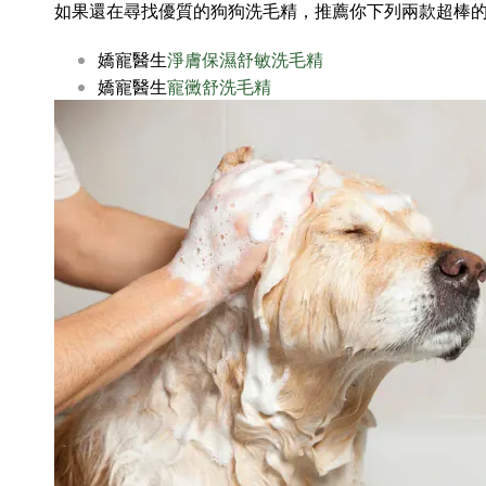
如果還在尋找優質的狗狗洗毛精，推薦你下列兩款超棒
嬌寵醫生
淨膚保濕舒敏洗毛精
嬌寵醫生
寵黴舒洗毛精