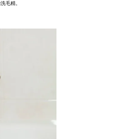
的洗毛精。