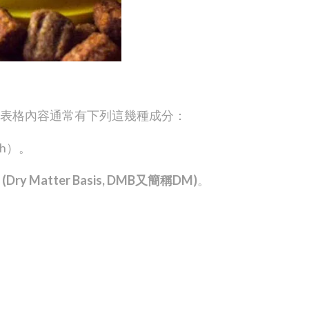
表格，表格內容通常有下列這幾種成分：
sh）。
 Matter Basis, DMB又簡稱DM)
。