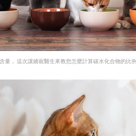
含量， 這次讓嬌寵醫生來教您怎麼計算碳水化合物的比