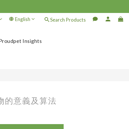
English
Search Products
Proudpet Insights
合物的意義及算法