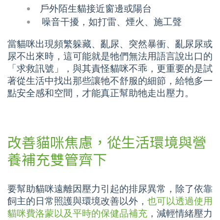
戶外陌生貓接近窗邊或陽台
噪音干擾，如打雷、煙火、施工聲
當貓咪出現頻繁躲藏、亂尿、突然暴衝、亂尿尿或
尿不出來時，這可能就是牠們無法用語言說出口的
「求救訊號」，與其責怪貓咪不乖，更重要的是試
著從生活中找出那些讓牠不舒服的細節，給牠多一
點安全感和空間，才能真正幫助牠走出壓力。
改善貓咪焦慮，從生活環境與營
養補充雙管齊下
要幫助貓咪遠離因壓力引起的排尿異常，除了依靠
飼主的日常照護與環境改善以外，
也可以透過使用
貓咪費洛蒙以及平時的保健品補充
，減輕情緒壓力