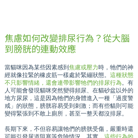
焦慮如何改變排尿行為？從大腦
到膀胱的連動效應
當貓咪因為某些因素感到
焦慮或壓力
時，牠們的神
經就像拉緊的橡皮筋一樣處於緊繃狀態。
這種狀態
不只影響情緒，還會連帶影響牠們的排尿行為
。有
人可能會發現貓咪突然變得頻尿、在貓砂盆以外的
地方尿尿，這是因為牠們的身體進入一種「過度警
戒」的狀態，膀胱容易受到刺激；而有些貓則可能
變得緊張到不敢上廁所，甚至一整天都沒排尿。
長期下來，不但容易讓牠們的膀胱受傷，嚴重時還
可能引發尿道阻塞等危險情況。其實，
這些行為的