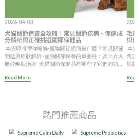
2026-04-08
2026
犬貓關節保養全攻略：常見關節疾病、保健成
毛孩
分解析與正確挑選關節保健品
與保
本篇即將帶你暸解-寵物關節疾病是什麼？常見關節
本篇
問題與症狀解析 -寵物關節保養的重要性：及早介入
角度看
勝於晚期治療 -犬貓關節保健品有哪些？它們的功效
與髖、
是什麼？ -保健品成分大比拼！成分、優缺點與迷思
體型
Read More
Read
一次告訴你 -犬貓關節症狀不可忽視：挑選正確保健
犬隻
品，守護毛孩的關節健康 寵物關節疾病是什麼？常
與關節耗損科
見關節問題與症狀解析動物之所以能展現奔跑、跳躍
天與
與轉身等多樣化的運動能力，正是因為關節提供穩定
化專
又靈活的運動結構。關節由關節軟骨、關節囊、韌帶
說到犬
熱門推薦商品
等組成，關節腔內的滑液則提供潤滑，協助支撐體重
能第
並維持順暢活動。當這些結構因老化、肥胖、遺傳或
節的
過去受傷而退化時，就可能形成各類關節疾病。最常
貓的