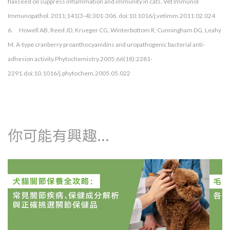
flaxseed oil suppress inflammation and immunity in cats. Vet Immunol
Immunopathol. 2011;141(3-4):301-306. doi:10.1016/j.vetimm.2011.02.024
6. Howell AB, Reed JD, Krueger CG, Winterbottom R, Cunningham DG, Leahy
M. A-type cranberry proanthocyanidins and uropathogenic bacterial anti-
adhesion activity.Phytochemistry.2005;66(18):2281-
2291.doi:10.1016/j.phytochem.2005.05.022
你可能有興趣...