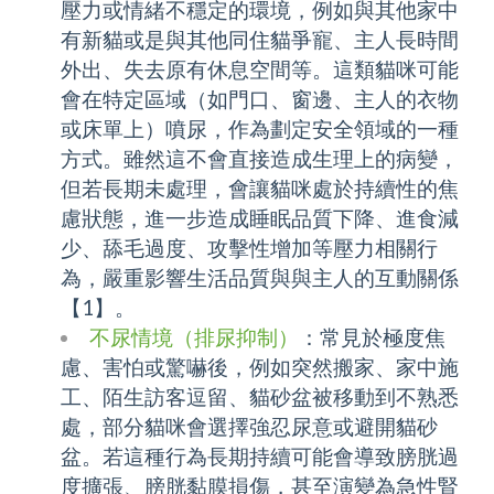
壓力或情緒不穩定的環境，例如與其他家中
有新貓或是與其他同住貓爭寵、主人長時間
外出、失去原有休息空間等。這類貓咪可能
會在特定區域（如門口、窗邊、主人的衣物
或床單上）噴尿，作為劃定安全領域的一種
方式。雖然這不會直接造成生理上的病變，
但若長期未處理，會讓貓咪處於持續性的焦
慮狀態，進一步造成睡眠品質下降、進食減
少、舔毛過度、攻擊性增加等壓力相關行
為，嚴重影響生活品質與與主人的互動關係
【1】。
不尿情境（排尿抑制）
：常見於極度焦
慮、害怕或驚嚇後，例如突然搬家、家中施
工、陌生訪客逗留、貓砂盆被移動到不熟悉
處，部分貓咪會選擇強忍尿意或避開貓砂
盆。若這種行為長期持續可能會導致膀胱過
度擴張、膀胱黏膜損傷，甚至演變為急性腎