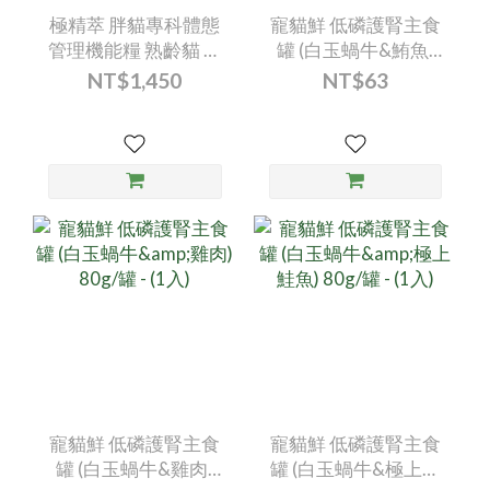
了降低發炎、軟骨支持以及增加關節潤滑的功能。
(M
極精萃 胖貓專科體態
寵貓鮮 低磷護腎主食
常見的抗發炎補充品例如魚油中所富含的不飽和脂肪
這類
管理機能糧 熟齡貓 海
罐 (白玉蝸牛&鮪魚)
酸EPA、DHA，都已經證實其抗發炎與保護關節的功
型特
鮮總匯（1.8kg/包）--
80g/罐 - (1入)
NT$1,450
NT$63
效【8】。另外近年使用海洋貝類(例如綠唇貽貝)中
肩膀
-1入
提取的特定脂肪酸與成分，在某些研究中也被宣稱有
椎周
抗關節發炎與支持軟骨的功能【9】。 另外，軟骨支
軟骨也
持類則針對軟骨磨損，包含常見葡萄糖胺、硫酸軟骨
累積
素、MSM(甲基磺酰基甲烷)以及UC-II(二型未變性膠
痛，
原蛋白)。葡萄糖胺與軟骨素是軟骨的基礎原料，
因此
MSM為人體中天然存在之成分，有軟骨支持與輕度
期累
抗發炎作用，而口服UC-II則能透過免疫調節減緩軟
保養
骨破壞，長期使用效果明顯，是優秀的關節保健選擇
隻活
【10】。 最後，若關節中關節囊液不足，也會使關
關節
節潤滑度不夠導致毛孩運動不順暢，潤滑類成分如玻
活動
尿酸或水解膠原可以改善關節潤滑度，讓關節活動更
險族
舒適【5】。 保健品成分大比拼！成分、優缺點與迷
包括
寵貓鮮 低磷護腎主食
寵貓鮮 低磷護腎主食
思一次告訴你市售關節保健品百百種，每種成分也有
拉多
罐 (白玉蝸牛&雞肉)
罐 (白玉蝸牛&極上鮭
各自對應的優缺點、使用方式。例如一般最常見的葡
務中