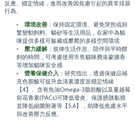
反應、穩定情緒，進而改善因焦慮引起的異常排尿
行為。
環境改善
：保持固定環境、避免突然或頻
繁變動飼料、貓砂等生活用品，在家中為貓
咪提供多樣可躲藏或攀爬的多樣空間環境
壓力緩解
：規律生活作息、陪伴與平時餵
飼的時間，可考慮使用市售貓咪費洛蒙擴香
等增加貓咪安全感
營養保健介入
：研究指出，透過保健品補
充色胺酸可提升血清素濃度並穩定情緒
【4】、含有魚油Omega-3脂肪酸以及蔓越莓
前花青素(PACs)可降低發炎、保護膀胱黏膜
並降低細菌附著等【5,6】，助降低焦慮水平
與改善壓力反應。