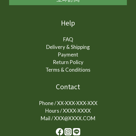
關節健康毛孩的關節的保養是一場長期累積的旅程，
補充
並沒有任何成分能「逆轉」或「快速治癒」關節的老
關節
化。真正有效的關節照護，需要從生活管理、體重控
質。
Help
制、運動調整、必要時的獸醫治療，再加上科學證據
解 極精萃 關
支持的保健品一起並行，才能確實延緩關節退化並提
品種
FAQ
升生活品質。 在挑選保健品時，重點不是成分越多
關節
Delivery & Shipping
越好，而是 來源透明、含量標示清楚、劑量符合研
以下
Payment
究、具有檢驗或認證證據。若產品未清楚標示其中有
始關
Return Policy
效成分實際劑量、純度，或以模糊的「專利配方」
效延緩退化。 。 
Terms & Conditions
「獨家技術」替代科學標示，都可能造成效果不穩
拉布
定，甚至造成其他負面的影響。 每一隻毛孩的關節
節承重
Contact
狀況都不同，飼主能做的，是以「提升活動力」和
體型
「降低不適」為核心，並選擇安全、可信、科學化的
貓，
Phone / XX-XXX-XXX-XXX
保健品，並給予毛孩一個能持續自在活動、走得更久
肩、膝及脊
Hours / XXXX-XXXX
更遠的生活。 常見問題Q&A：Q1：狗狗或貓咪什
邊境
Mail / XXX@XXXX.COM
麼時候需要開始吃關節保健品？A1：多數犬貓在 6–7
犬，
歲後就會開始出現關節軟骨退化的變化，因此只要發
傷，
現 起身變慢、跳不上高處、上下樓梯猶豫、散步容
險犬