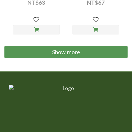
80g/罐 - (1入)
魚) 80g/罐 - (1入)
NT$63
NT$67
萄糖胺、軟骨硫酸素就是軟骨的組要煮成成分，但口
受的負
服效果較低，需要透過長期補充來維持軟骨組成；
出，
MSN為生物體體內自然存在之成分，雖然同樣有軟骨
可能
的支持與輕微抗發炎功效，但單獨成分較難發揮效
韌帶
果，需要搭配其他成分使用。 UC-II 則是在人也廣泛
漸下
被使用的關節保健成份，不僅臨床研究較多，長期使
退化
用也相對安全有效，與魚油萃取的Omega-3不飽和
動力下降或
Show more
脂肪酸是最適合作為關節保養的優秀成分。 值得注
更接
意的是，綠唇貽貝雖然是寵物關節保健品中非常熱門
與延
的成分，但其功效與宣傳存在部分爭議。有些臨床試
補充
驗確實指出其輕到中度抗發炎與軟骨調控功能
期關節傷害風
【9,11,12】，但這些研究中所使用的劑量通常高於
與後
市面上已有的相關產品所標示之每錠濃度【11】，
天與
顯示單靠保健品中的濃度可能需要相對大量之用量，
為生
或對於改善關節效果可能相對受限。最後，目前針對
容易
綠唇貽貝不同廠商使用的萃取技術也尚未有明確的研
貓因
究顯示其純度、含量等，表示其功效目前仍有待商
壓力
榷。 成分名稱功能來源功效使用與限制葡萄糖胺、
作犬