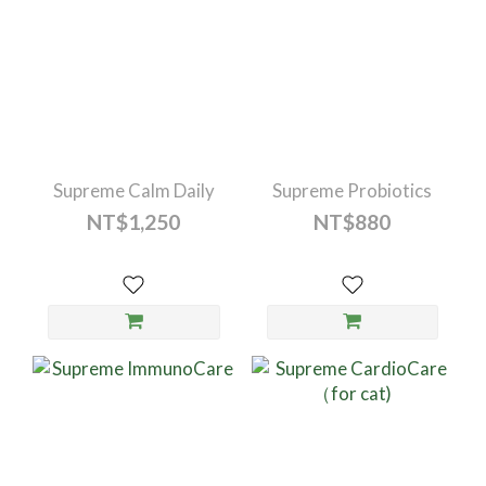
見的退化性骨關節炎（Osteoarthritis, OA）是一種
的退
慢性、進行性的疾病，會隨著年齡增長自發出現，導
構異
致軟骨磨損及關節發炎反應增加，甚至造成疼痛，影
如某
響步態、活動量與生活品質。 中高齡犬貓通常存在
狀、
不同程度的關節退化，此外，關節疾病如髖關節發育
長或
不良、髕骨內外翻(膝蓋脫臼)與前十字韌帶斷裂會直
發炎反應【2】
接造成關節不穩與疼痛；而椎間盤疾病雖非一般認知
痛或
Supreme Calm Daily
Supreme Probiotics
的四肢相關關節疾病，但因也會影響步態，出現跛行
構的
NT$1,250
NT$880
或活動減少，容易被誤認為關節問題。常見的關節問
關節
題表現包括起身緩慢、上下樓梯猶豫、跳躍困難、散
後再
步落後、關節僵硬或反覆舔咬肢體(別是關節處)
軟骨
【1,2】。 觀察到這些徵兆了嗎？現在有更專業關節
產品
照護方法，幫毛孩找回行動力 👉 立即了解 極精萃 關
大型
節超跑 寵物關節保養的重要性：及早介入勝於晚期
嗎？
治療關節軟骨一旦產生損傷，其修復能力極為有限，
退化
因而對於犬貓而言關節保養的主要目標不在於完全治
單純
癒，而是延緩關節退化並維持活動能力。特別是貓咪
帶結
因為其隱藏疼痛的天性，時常被飼主單純誤解為「因
衡。