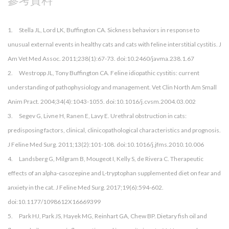
參考資料
1. Stella JL, Lord LK, Buffington CA. Sickness behaviors in response to
unusual external events in healthy cats and cats with feline interstitial cystitis. J
Am Vet Med Assoc. 2011;238(1):67-73. doi:10.2460/javma.238.1.67
2. Westropp JL, Tony Buffington CA. Feline idiopathic cystitis: current
understanding of pathophysiology and management. Vet Clin North Am Small
Anim Pract. 2004;34(4):1043-1055. doi:10.1016/j.cvsm.2004.03.002
3. Segev G, Livne H, Ranen E, Lavy E. Urethral obstruction in cats:
predisposing factors, clinical, clinicopathological characteristics and prognosis.
J Feline Med Surg. 2011;13(2):101-108. doi:10.1016/j.jfms.2010.10.006
4. Landsberg G, Milgram B, Mougeot I, Kelly S, de Rivera C. Therapeutic
effects of an alpha-casozepine and L-tryptophan supplemented diet on fear and
anxiety in the cat. J Feline Med Surg. 2017;19(6):594-602.
doi:10.1177/1098612X16669399
5. Park HJ, Park JS, Hayek MG, Reinhart GA, Chew BP. Dietary fish oil and