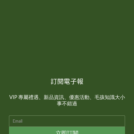
軟骨硫酸素軟骨支持人工合成為軟骨原材料，透過補
與急
充原料修復軟骨組成並減緩分解。口服效果較弱，需
害型
要長期固定補充。魚油 (EPA/DHA)抗發炎海洋魚類萃
策略
取Omega-3 不飽和脂肪酸，能抑制關鍵發炎，改善
作犬
疼痛與腫脹。同時具有其他毛髮、心血管保護效果。
貓柯
MSM軟骨支持、輕微抗發炎人工合成具有輕度抗發
犬、
炎效果，可舒緩僵硬與疼痛，輔助軟骨保護。單獨使
期壓
用效果有限，需搭配其他保健成分使用。UC-II軟骨
常見
支持雞胸軟骨萃取透過免疫調節保護軟骨，低劑量即
膝關節 無論是哪一種類型的高風險族
可長期支持關節健康。科學實證多，低劑量就有顯著
節都
效果。綠唇貽貝萃取物抗發炎海洋貝類萃取抗發炎脂
訂閱電子報
早留
肪酸，改善疼痛與僵硬。市售保健品使用之劑量通常
動力
不足，純度無法保證。玻尿酸 (Hyaluronic acid)關節
魚油
VIP 專屬禮遇、新品資訊、優惠活動、毛孩知識大小
滑液補充微生物發酵增強關節液黏度，改善潤滑，減
原）
事不錯過
少運動摩擦與不適感。口服效果有限，多為直接注射
節慢
改善。 符合科學劑量、成分透明公開關節保養，讓
素可
每一毫克都發揮作用👉 立即了解 極精萃 關節超跑 犬
【8
貓關節症狀不可忽視：挑選正確保健品，守護毛孩的
破壞
立即訂閱