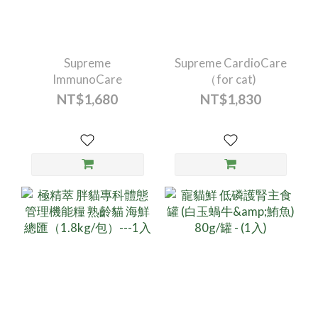
為年齡變大導致變得不愛動」【3】，說明退化性關
牧羊
節病變常於早期發生，但臨床症狀常被難以被注意，
因貓
導致錯過了介入改善的黃金時期。 此外，體重過
（ca
重、大型犬、老年犬貓、曾受傷或具有關節發育異常
發育不良
Supreme
Supreme CardioCare
的犬貓都屬高風險族群【4】。對這些動物而言，透
發育
ImmunoCare
（for cat)
過減輕關節負荷、避免過度跳躍或劇烈運動、提供止
與韌
NT$1,680
NT$1,830
滑環境(地毯、防滑墊)能夠避免關節額外負擔的做
前肢
法。多項研究亦證實，透過額外的營養、保健成分補
穩定
充也能可改善保護關節、減低疼痛症狀並延緩症狀惡
進一
化【5,6,7】。 因此無論關節症狀的原因，及早辨識
化；
症狀並進行關節保養可延緩退化、減少疼痛，維持犬
弛，
貓的活動力與生活品質。把握黃金保養期，選擇高純
性退化性
度營養補充，延緩退化不等待👉 立即了解 極精萃 關
「早
節超跑 犬貓關節保健品有哪些？它們的功效是什
保養
麼？當家中犬貓出現起身緩慢、僵硬、或是抗拒跳躍
基質為主。 短腿與特
時，背後可能就涉及了退化性關節炎的狀況。退化性
異如
關節炎的成因主要包括關節發炎、軟骨磨損或關節潤
的族
滑不足的問題，因此補充保健品的目的，主要就包含
基、