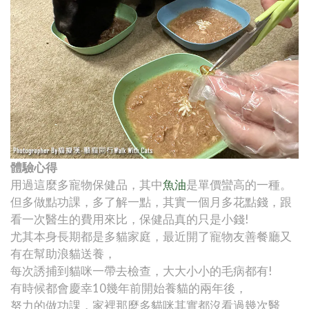
體驗心得
用過這麼多寵物保健品，其中
魚油
是單價蠻高的一種。
但多做點功課，多了解一點，其實一個月多花點錢，跟
看一次醫生的費用來比，保健品真的只是小錢!
尤其本身長期都是多貓家庭，最近開了寵物友善餐廳又
有在幫助浪貓送養，
每次誘捕到貓咪一帶去檢查，大大小小的毛病都有!
有時候都會慶幸10幾年前開始養貓的兩年後，
努力的做功課，家裡那麼多貓咪其實都沒看過幾次醫