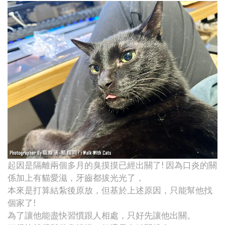
起因是隔離兩個多月的臭摸摸已經出關了! 因為口炎的關
係加上有貓愛滋，牙齒都拔光光了，
本來是打算結紮後原放，但基於上述原因，只能幫他找
個家了!
為了讓他能盡快習慣跟人相處，只好先讓他出關。