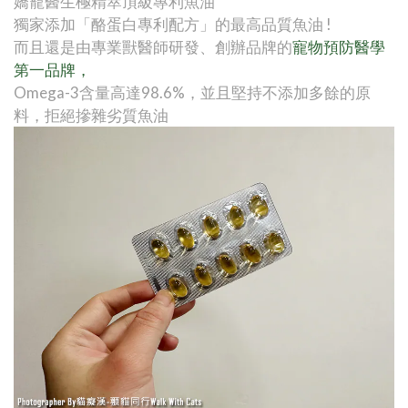
嬌寵醫生極精萃頂級專利魚油
獨家添加「酪蛋白專利配方」的最高品質魚油 !
而且還是由專業獸醫師研發、創辦品牌的
寵物預防醫學
第一品牌，
Omega-3含量高達98.6%，並且堅持不添加多餘的原
料，拒絕摻雜劣質魚油