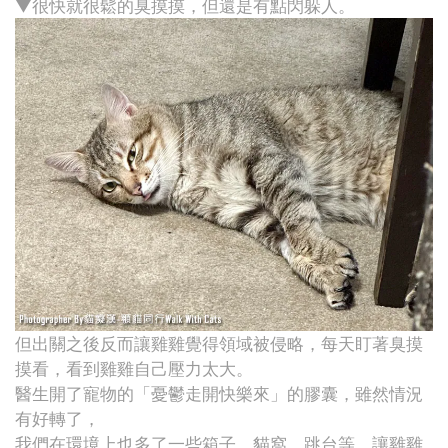
▼很快就很鬆的臭摸摸，但還是有點閃躲人。
但出關之後反而讓雞雞覺得領域被侵略，每天盯著臭摸
摸看，看到雞雞自己壓力太大。
醫生開了寵物的「憂鬱走開快樂來」的膠囊，雖然情況
有好轉了，
我們在環境上也多了一些箱子、貓窩、跳台等，讓雞雞