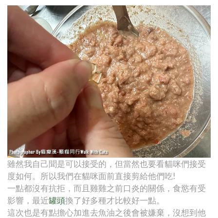
雖然我自己聞是可以接受的，但當然也要看貓咪們接受
度如何。所以我們在貓咪面前直接剪給他們吃!
一點都沒有抗拒，而且雞雞之前口炎的關係，食慾有受
影響，最近
罐頭
換了好多種才比較好一點。
這次也是有點擔心加進去魚油之後會被嫌棄，沒想到他