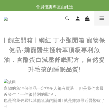
台灣滿NT$全館滿1200免運｜海外滿NT$3000免運
會員優惠專區由此進
台灣滿NT$全館滿1200免運｜海外滿NT$3000免運
[ 飼主開箱 ] 網紅 丁小頨開箱 寵物保
健品-嬌寵醫生極精萃頂級專利魚
油，含酪蛋白減壓舒眠配方，自然提
升毛孩的睡眠品質!
寵物的魚油保健品一定很多人都有買過， 但是我們家最
近發生了一件很特別的狀況，
也是讓我去尋找其他魚油的關鍵! 就是雞雞最近憂鬱症了
~!