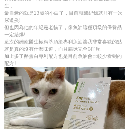
生，
最自豪的就是13歲的小白了，目前就醫紀錄就只有一次
尿道炎!
但也因為他的年紀是老貓了，像魚油這種頂級的保養品
一定給爆!
這次的嬌寵醫生極精萃頂級專利魚油讓我非常喜歡的點
就是真的沒有什麼味道，而且貓咪完全0排斥!
加上多了酪蛋白專利配方也是目前魚油會比較少看到的
配方 !