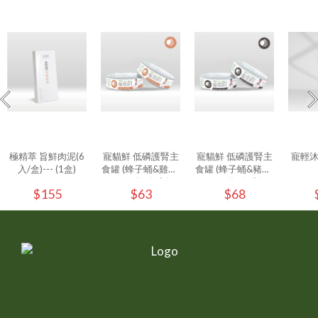
極精萃 旨鮮肉泥(6
寵貓鮮 低磷護腎主
寵貓鮮 低磷護腎主
寵輕
入/盒)--- (1盒)
食罐 (蜂子蛹&雞肉)
食罐 (蜂子蛹&豬肉)
80g/罐 - (1入)
80g/罐 - (1入)
$155
$63
$68