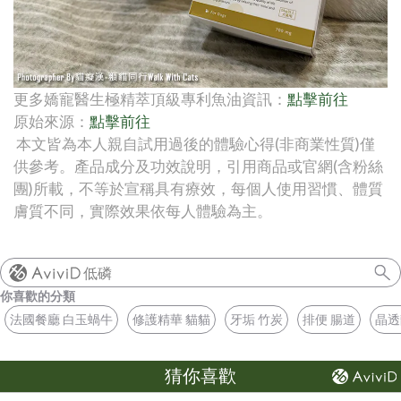
更多嬌寵醫生極精萃頂級專利魚油資訊：
點擊前往
原始來源：
點擊前往
本文皆為本人親自試用過後的體驗心得(非商業性質)僅
供參考。產品成分及功效說明，引用商品或官網(含粉絲
團)所載，不等於宣稱具有療效，每個人使用習慣、體質
膚質不同，實際效果依每人體驗為主。
低磷
你喜歡的分類
法國餐廳 白玉蝸牛
修護精華 貓貓
牙垢 竹炭
排便 腸道
晶透
猜你喜歡