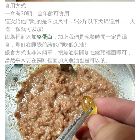
食用方式
一盒有30顆，全年齡可食用
這次給他們吃的是Ｓ號尺寸，5公斤以下犬貓適用，一天
吃一顆就可以瞜!
因為裡面添加
酪蛋白
，加上我們是晚餐時間一定是濕
食，剛好在睡覺前給他們吃個魚油!
餵食方式也非常簡單，把魚油剪開加在罐頭裡面即可，
當然平常要在飼料裡面加入魚油也是可以的。