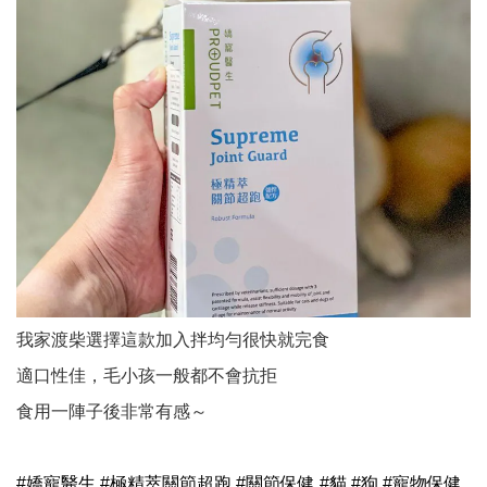
我家渡柴選擇這款加入拌均勻很快就完食
適口性佳，毛小孩一般都不會抗拒
食用一陣子後非常有感～
#嬌寵醫生 #極精萃關節超跑 #關節保健 #貓 #狗 #寵物保健