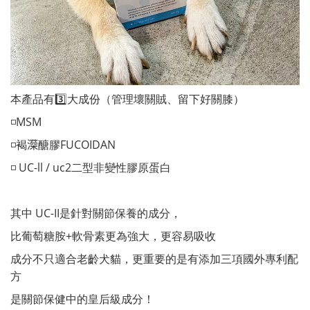
本產品有3️⃣大成份（管理壞關賊、留下好關膝）
◽️MSM
◽️褐𤀻醣膠FUCOIDAN
◽️ UC-ll / uc2二型非變性膠原蛋白
其中 UC-II是針對關節保養的成分，
比葡萄糖胺+軟骨素更為強大，更容易吸收
成分不只適合老齡犬貓，更重要的是有添加三項國外專利配
方
是關節保健中的皇后級成分！