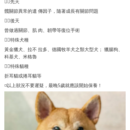
👉🏻先天
髖關節異常的遺 傳因子，隨著成長有關節問題
👉🏻後天
曾做過關節、肌 肉、韌帶等復位手術
👉🏻特殊犬種
黃金獵犬、拉不 拉多、德國牧羊犬之類大型犬； 獵腸狗、
科基犬、米格魯
👉🏻特殊貓種
折耳貓或捲耳貓等
◽️以上狀況不要遲疑，最晚5歲就應該開始保養！