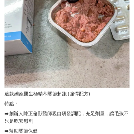
這款嬌寵醫生極精萃關節超跑 (強悍配方)
特點：
➡️創辦人陳正倫獸醫師親自研發調配，充足劑量，讓毛孩不
只是吃安慰劑
➡️幫助關節保健