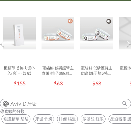
極精萃 旨鮮肉泥(6
寵貓鮮 低磷護腎主
寵貓鮮 低磷護腎主
寵輕
入/盒)--- (1盒)
食罐 (蜂子蛹&雞肉)
食罐 (蜂子蛹&豬肉)
80g/罐 - (1入)
80g/罐 - (1入)
$155
$63
$68
牙垢
你喜歡的分類
修護精華 貓貓
牙垢 竹炭
排便 腸道
胺基酸 紅眼
晶透靚眼 