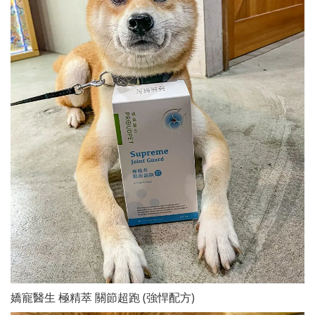
嬌寵醫生 極精萃 關節超跑 (強悍配方)