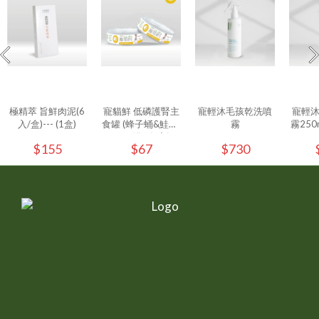
極精萃 旨鮮肉泥(6
寵貓鮮 低磷護腎主
寵輕沐毛孩乾洗噴
寵輕
入/盒)--- (1盒)
食罐 (蜂子蛹&鮭魚)
霧
霧250ml
80g/罐 - (1入)
$155
$67
$730