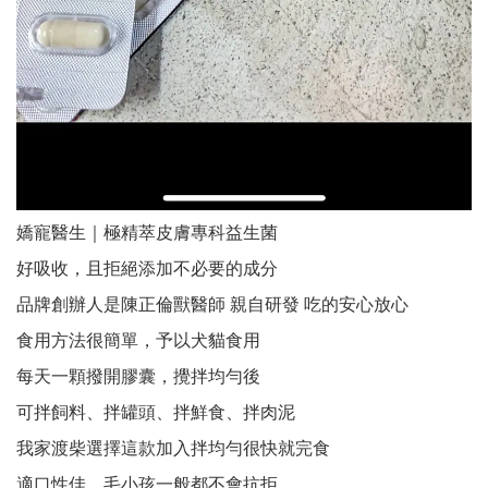
嬌寵醫生｜極精萃皮膚專科益生菌
好吸收，且拒絕添加不必要的成分
品牌創辦人是陳正倫獸醫師 親自研發 吃的安心放心
食用方法很簡單，予以犬貓食用
每天一顆撥開膠囊，攪拌均勻後
可拌飼料、拌罐頭、拌鮮食、拌肉泥
我家渡柴選擇這款加入拌均勻很快就完食
適口性佳，毛小孩一般都不會抗拒