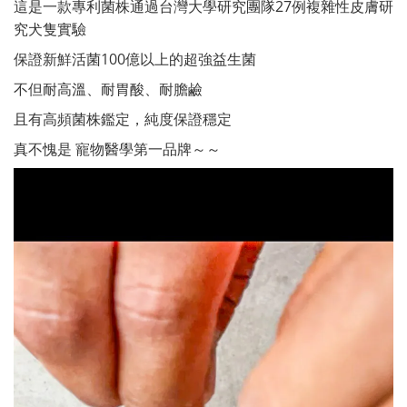
這是一款專利菌株通過台灣大學研究團隊27例複雜性皮膚研
究犬隻實驗
保證新鮮活菌100億以上的超強益生菌
不但耐高溫、耐胃酸、耐膽鹼
且有高頻菌株鑑定，純度保證穩定
真不愧是 寵物醫學第一品牌～～