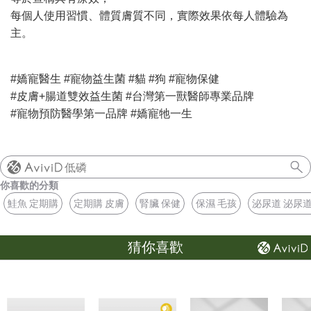
每個人使用習慣、體質膚質不同，實際效果依每人體驗為
主。
#嬌寵醫生 #寵物益生菌 #貓 #狗 #寵物保健
#皮膚+腸道雙效益生菌 #台灣第一獸醫師專業品牌
#寵物預防醫學第一品牌
#嬌寵牠一生
低磷
你喜歡的分類
鮭魚 定期購
定期購 皮膚
腎臟 保健
保濕 毛孩
泌尿道 泌尿
猜你喜歡